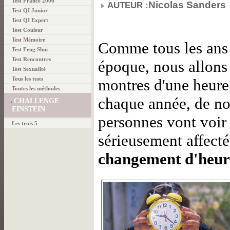
Test France 2006
Nicolas Sanders
AUTEUR :
Test QI Junior
Test QI Expert
Test Couleur
Test Mémoire
Comme tous les ans
Test Feng Shui
Test Rencontres
époque, nous allons
Test Sexualité
Tous les tests
montres d'une heur
Toutes les méthodes
chaque année, de n
CHALLENGE
EINSTEIN
personnes vont voir
Les trois 5
sérieusement affecté
changement d'heur