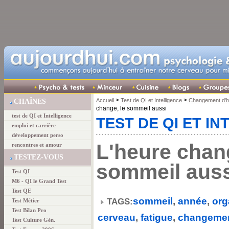
>
>
Accueil
Test de QI et Intelligence
Changement d'he
CHAÎNES
change, le sommeil aussi
test de QI et Intelligence
TEST DE QI ET I
emploi et carrière
développement perso
L'heure chang
rencontres et amour
TESTEZ-VOUS
sommeil auss
Test QI
M6 - QI le Grand Test
Test QE
sommeil
,
année
,
org
TAGS:
Test Métier
Test Bilan Pro
cerveau
,
fatigue
,
changemen
Test Culture Gén.