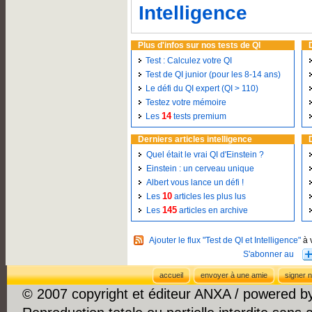
Intelligence
Plus d'infos sur nos tests de QI
Test : Calculez votre QI
Test de QI junior (pour les 8-14 ans)
Le défi du QI expert (QI > 110)
Testez votre mémoire
14
Les
tests premium
Derniers articles intelligence
Quel était le vrai QI d'Einstein ?
Einstein : un cerveau unique
Albert vous lance un défi !
10
Les
articles les plus lus
145
Les
articles en archive
Ajouter le flux "Test de QI et Intelligence"
à 
accueil
envoyer à une amie
signer n
© 2007 copyright et éditeur ANXA / powered 