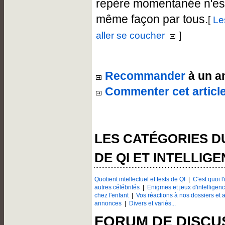
repère momentanée n'est
même façon par tous.
[
Le
aller se coucher
]
Recommander
à un a
Commenter cet articl
LES CATÉGORIES D
DE QI ET INTELLIG
Quotient intellectuel et tests de QI
|
C'est quoi l
autres célébrités
|
Enigmes et jeux d'intelligen
chez l'enfant
|
Vos réactions à nos dossiers et a
annonces
|
Divers et variés...
FORUM DE DISCU