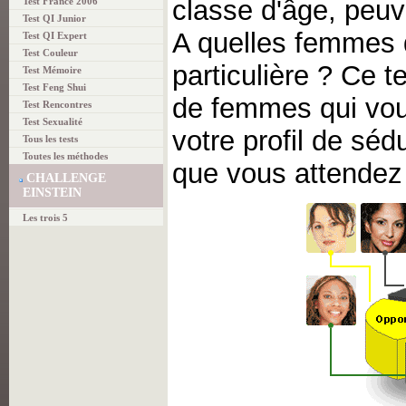
classe d'âge, peuve
Test France 2006
Test QI Junior
A quelles femmes 
Test QI Expert
Test Couleur
particulière ? Ce 
Test Mémoire
Test Feng Shui
de femmes qui vou
Test Rencontres
Test Sexualité
votre profil de séd
Tous les tests
Toutes les méthodes
que vous attendez 
CHALLENGE
EINSTEIN
Les trois 5