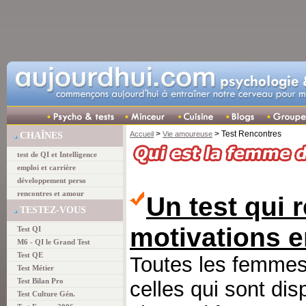
>
> Test Rencontres
Accueil
Vie amoureuse
CHAÎNES
test de QI et Intelligence
emploi et carrière
développement perso
rencontres et amour
Un test qui 
TESTEZ-VOUS
motivations 
Test QI
M6 - QI le Grand Test
Test QE
Toutes les femmes 
Test Métier
Test Bilan Pro
celles qui sont dis
Test Culture Gén.