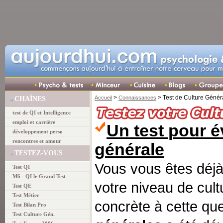
>
> Test de Culture Génér
Accueil
Connaissances
CHAÎNES
test de QI et Intelligence
emploi et carrière
Un test pour é
développement perso
rencontres et amour
générale
TESTEZ-VOUS
Vous vous êtes déjà
Test QI
M6 - QI le Grand Test
votre niveau de cul
Test QE
Test Métier
concrète à cette qu
Test Bilan Pro
Test Culture Gén.