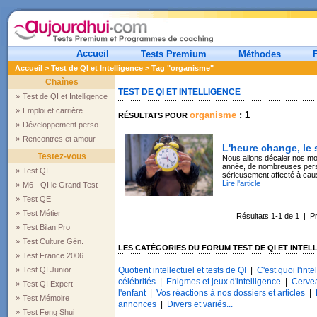
Accueil
Tests Premium
Méthodes
Accueil
>
Test de QI et Intelligence
> Tag "organisme"
Chaînes
TEST DE QI ET INTELLIGENCE
»
Test de QI et Intelligence
»
Emploi et carrière
organisme
: 1
RÉSULTATS POUR
»
Développement perso
»
Rencontres et amour
L'heure change, le
Testez-vous
Nous allons décaler nos m
année, de nombreuses pers
»
Test QI
sérieusement affecté à ca
Lire l'article
»
M6 - QI le Grand Test
»
Test QE
»
Test Métier
Résultats 1-1 de 1 | 
»
Test Bilan Pro
»
Test Culture Gén.
LES CATÉGORIES DU FORUM TEST DE QI ET INTEL
»
Test France 2006
»
Test QI Junior
Quotient intellectuel et tests de QI
|
C'est quoi l'inte
célébrités
|
Enigmes et jeux d'intelligence
|
Cerve
»
Test QI Expert
l'enfant
|
Vos réactions à nos dossiers et articles
|
»
Test Mémoire
annonces
|
Divers et variés...
»
Test Feng Shui