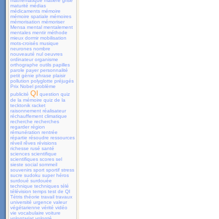
mathématique
matière grise
maturité
médias
médicaments
mémoire
mémoire spatiale
mémoires
mémorisation
mémoriser
Mensa
mental
mentalement
mentales
mentir
méthode
mieux dormir
mobilisation
mots-croisés
musique
neurones
nombre
nouveauté
nul
oeuvres
ordinateur
organisme
orthographe
outils
papilles
parole
payer
personnalité
petit génie
phrase
plaisir
pollution
polyglotte
préjugés
Prix Nobel
problème
QI
publicité
question
quiz
de la mémoire
quiz de la
tecktonik
racket
raisonnement
réalisateur
réchauffement climatique
recherche
recherches
regarder
région
rémunération
rentrée
répartie
résoudre
ressources
réveil
rêves
révisions
richesse
rusé
santé
sciences
scientifique
scientifiques
scores
sel
sieste
social
sommeil
souvenirs
sport
sportif
stress
sucre
sudoku
super héros
surdoué
surdouée
technique
techniques
télé
télévision
temps
test de QI
Tétris
théorie
travail
travaux
université
urgence
valeur
végétarienne
vérité
vidéo
vie
vocabulaire
voiture
volontariat
volonté