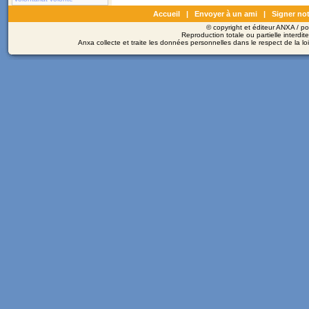
Accueil
|
Envoyer à un ami
|
Signer not
© copyright et éditeur ANXA / 
Reproduction totale ou partielle interdit
Anxa collecte et traite les données personnelles dans le respect de la l