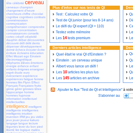
cerveau
tête
célébrité
cerveaux
champion
Plus d'infos sur nos tests de QI
Dern
changement d'heure
chercheurs
chiffre
chocolat
Test : Calculez votre QI
Qu
cognitive
cognitives
combats
Test de QI junior (pour les 8-14 ans)
Dé
commémoration
communication
Le défi du QI expert (QI > 110)
Ce
compréhension
comprendre
compter
concentration
Testez votre mémoire
Le
connaissances
conseils
cortex
créatif
créativité
14
Les
tests premium
Le
dauphin
débat
découvertes
découvrir
défi
délit
dents
dépenser
développement
Derniers articles intelligence
Dern
dormir
échecs
écouter
écrire
écriture
écrivains
éducation
Qu
Quel était le vrai QI d'Einstein ?
Effet Mozart
ego
Einstein
électromagnétique
Einstein : un cerveau unique
Qu
éléphants
élèves
émotions
Albert vous lance un défi !
Le
énergie
enfance
enfant
enfants
énigmes
enseigner
10
Les
articles les plus lus
Qu
esprit
étude
euro
événement
expérience
145
Les
articles en archive
L
expériences
fatigue
femme
femmes
film
Flynn Effect
Français
Françaises
fruits
génie
gérer
grosses têtes
Ajouter le flux "Test de QI et Intelligence"
à votr
hippocampe
homme
hommes
hypnose
information
intellectuel
intellectuelles
intelligence
intelligent
intelligente
intelligentes
intelligents
intuition
invention
IRM
jeu
jeu vidéo
jeux
jouer
joueur
kakuro
langage
langue
lecture
légumes
lever du bon pied
liberté
lire
logique
malins