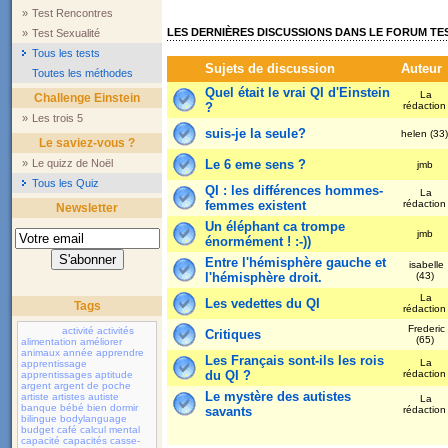
»
Test Rencontres
LES DERNIÈRES DISCUSSIONS DANS LE FORUM TES
»
Test Sexualité
Tous les tests
Sujets de discussion
Auteur
Toutes les méthodes
Quel était le vrai QI d'Einstein
La
Challenge Einstein
?
rédactio
»
Les trois 5
suis-je la seule?
helen (33
Le saviez-vous ?
»
Le quizz de Noël
Le 6 eme sens ?
jmb
Tous les Quiz
QI : les différences hommes-
La
femmes existent
rédactio
Newsletter
Un éléphant ca trompe
jmb
énormément ! :-))
Entre l'hémisphère gauche et
isabelle
l'hémisphère droit.
(43)
La
Les vedettes du QI
Tags
rédactio
Frederic
activité
activités
Critiques
(65)
alimentation
améliorer
animaux
année
apprendre
Les Français sont-ils les rois
La
apprentissage
du QI ?
rédactio
apprentissages
aptitude
argent
argent de poche
Le mystère des autistes
artiste
artistes
autiste
La
banque
bébé
bien dormir
savants
rédactio
bilingue
bodylanguage
budget
café
calcul mental
capacité
capacités
casse-