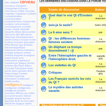
cerveau
LES DERNIÈRES DISCUSSIONS DANS LE FORUM TES
tête
célébrité
cerveaux
champion
changement d'heure
Sujets de discussion
Auteur
chercheurs
chiffre
chocolat
cognitive
cognitives
combats
Quel était le vrai QI d'Einstein
La
commémoration
?
rédactio
communication
compréhension
comprendre
compter
concentration
suis-je la seule?
helen (33
connaissances
conseils
cortex
créatif
créativité
dauphin
débat
découvertes
Le 6 eme sens ?
jmb
découvrir
défi
délit
dents
dépenser
développement
QI : les différences hommes-
La
dormir
échecs
écouter
écrire
femmes existent
rédactio
écriture
écrivains
éducation
Effet Mozart
ego
Einstein
Un éléphant ca trompe
électromagnétique
jmb
éléphants
élèves
émotions
énormément ! :-))
énergie
enfance
enfant
Entre l'hémisphère gauche et
enfants
énigmes
enseigner
isabelle
esprit
étude
euro
l'hémisphère droit.
(43)
événement
expérience
expériences
fatigue
femme
La
Les vedettes du QI
femmes
film
Flynn Effect
rédactio
Français
Françaises
fruits
génie
gérer
grosses têtes
Frederic
Critiques
hippocampe
homme
(65)
hommes
hypnose
Les Français sont-ils les rois
information
intellectuel
La
intellectuelles
du QI ?
rédactio
intelligence
intelligent
Le mystère des autistes
La
intelligente
intelligentes
savants
rédactio
intelligents
intuition
invention
IRM
jeu
jeu vidéo
jeux
jouer
joueur
kakuro
langage
langue
lecture
légumes
lever du bon pied
liberté
lire
logique
malins
Plus d'infos sur nos tests de QI
Dern