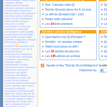
mathématique
matière grise
maturité
médias
Test : Calculez votre QI
Qu
médicaments
mémoire
mémoire spatiale
mémoires
Test de QI junior (pour les 8-14 ans)
Dé
mémorisation
mémoriser
Mensa
mental
mentalement
Le défi du QI expert (QI > 110)
Ce
mentales
mentir
méthode
mieux dormir
mobilisation
Testez votre mémoire
Le
mots-croisés
musique
14
Les
tests premium
Le
neurones
nombre
nouveauté
nul
oeuvres
ordinateur
organisme
Derniers articles intelligence
Dern
orthographe
outils
papilles
parole
payer
personnalité
Qu
Quel était le vrai QI d'Einstein ?
petit génie
phrase
plaisir
pollution
polyglotte
préjugés
Einstein : un cerveau unique
Qu
Prix Nobel
problème
QI
publicité
question
quiz
Albert vous lance un défi !
Le
de la mémoire
quiz de la
10
Les
articles les plus lus
Qu
tecktonik
racket
raisonnement
réalisateur
145
Les
articles en archive
L
réchauffement climatique
recherche
recherches
regarder
région
rémunération
rentrée
Ajouter le flux "Test de QI et Intelligence"
à votr
répartie
résoudre
ressources
réveil
rêves
révisions
richesse
rusé
santé
sciences
scientifique
scientifiques
scores
sel
sieste
social
sommeil
souvenirs
sport
sportif
stress
sucre
sudoku
super héros
surdoué
surdouée
technique
techniques
télé
télévision
temps
test de QI
Tétris
théorie
travail
travaux
université
urgence
valeur
végétarienne
vérité
vidéo
vie
vocabulaire
voiture
volontariat
volonté