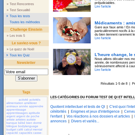
préjudiciables.
»
Test Rencontres
Lire l'article
»
Test Sexualité
Tous les tests
Toutes les méthodes
Médicaments : ami
Gare aux faux amis ! En ma
Challenge Einstein
particulièrement nocifs à l
du bien tiennent rarement 
»
Les trois 5
Lire l'article
Le saviez-vous ?
»
Le quizz de Noël
L'heure change, le
Tous les Quiz
Nous allons décaler nos m
Newsletter
année, de nombreuses pers
sérieusement affecté à ca
Lire l'article
Résultats 1-5 de 8 | 
Tags
LES CATÉGORIES DU FORUM TEST DE QI ET INTEL
activité
activités
alimentation
améliorer
animaux
année
apprendre
Quotient intellectuel et tests de QI
|
C'est quoi l'inte
apprentissage
célébrités
|
Enigmes et jeux d'intelligence
|
Cerve
apprentissages
aptitude
l'enfant
|
Vos réactions à nos dossiers et articles
|
argent
argent de poche
artiste
artistes
autiste
annonces
|
Divers et variés...
banque
bébé
bien dormir
bilingue
bodylanguage
budget
café
calcul mental
capacité
capacités
casse-