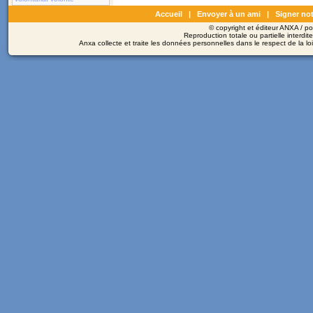
Accueil
|
Envoyer à un ami
|
Signer not
© copyright et éditeur ANXA / 
Reproduction totale ou partielle interdit
Anxa collecte et traite les données personnelles dans le respect de la l