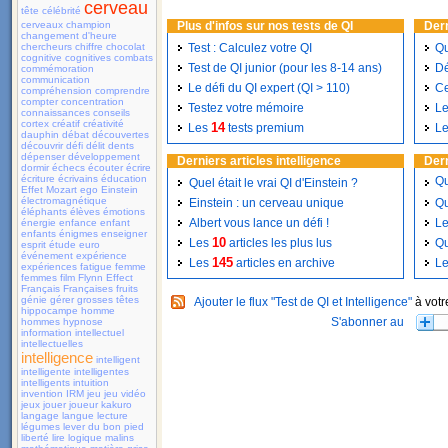
cerveau
tête
célébrité
cerveaux
champion
Plus d'infos sur nos tests de QI
Dern
changement d'heure
chercheurs
chiffre
chocolat
Test : Calculez votre QI
Qu
cognitive
cognitives
combats
Test de QI junior (pour les 8-14 ans)
Dé
commémoration
communication
Le défi du QI expert (QI > 110)
Ce
compréhension
comprendre
compter
concentration
Testez votre mémoire
Le
connaissances
conseils
cortex
créatif
créativité
14
Les
tests premium
Le
dauphin
débat
découvertes
découvrir
défi
délit
dents
dépenser
développement
Derniers articles intelligence
Dern
dormir
échecs
écouter
écrire
écriture
écrivains
éducation
Qu
Quel était le vrai QI d'Einstein ?
Effet Mozart
ego
Einstein
électromagnétique
Einstein : un cerveau unique
Qu
éléphants
élèves
émotions
Albert vous lance un défi !
Le
énergie
enfance
enfant
enfants
énigmes
enseigner
10
Les
articles les plus lus
Qu
esprit
étude
euro
événement
expérience
145
Les
articles en archive
L
expériences
fatigue
femme
femmes
film
Flynn Effect
Français
Françaises
fruits
génie
gérer
grosses têtes
Ajouter le flux "Test de QI et Intelligence"
à votr
hippocampe
homme
hommes
hypnose
information
intellectuel
intellectuelles
intelligence
intelligent
intelligente
intelligentes
intelligents
intuition
invention
IRM
jeu
jeu vidéo
jeux
jouer
joueur
kakuro
langage
langue
lecture
légumes
lever du bon pied
liberté
lire
logique
malins