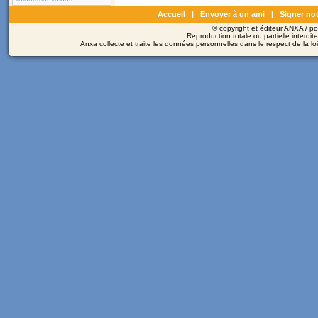
Accueil
|
Envoyer à un ami
|
Signer not
© copyright et éditeur ANXA / 
Reproduction totale ou partielle interdit
Anxa collecte et traite les données personnelles dans le respect de la l