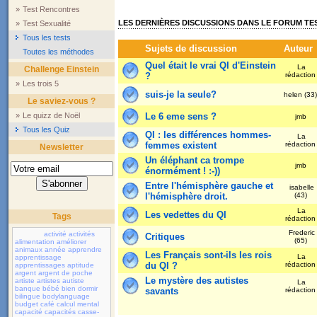
»
Test Rencontres
LES DERNIÈRES DISCUSSIONS DANS LE FORUM TES
»
Test Sexualité
Tous les tests
Sujets de discussion
Auteur
Toutes les méthodes
Quel était le vrai QI d'Einstein
La
Challenge Einstein
?
rédactio
»
Les trois 5
suis-je la seule?
helen (33
Le saviez-vous ?
»
Le quizz de Noël
Le 6 eme sens ?
jmb
Tous les Quiz
QI : les différences hommes-
La
femmes existent
rédactio
Newsletter
Un éléphant ca trompe
jmb
énormément ! :-))
Entre l'hémisphère gauche et
isabelle
l'hémisphère droit.
(43)
La
Les vedettes du QI
Tags
rédactio
Frederic
activité
activités
Critiques
(65)
alimentation
améliorer
animaux
année
apprendre
Les Français sont-ils les rois
La
apprentissage
du QI ?
rédactio
apprentissages
aptitude
argent
argent de poche
Le mystère des autistes
artiste
artistes
autiste
La
banque
bébé
bien dormir
savants
rédactio
bilingue
bodylanguage
budget
café
calcul mental
capacité
capacités
casse-