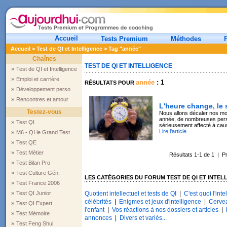
Accueil
Tests Premium
Méthodes
Accueil
>
Test de QI et Intelligence
> Tag "année"
Chaînes
TEST DE QI ET INTELLIGENCE
»
Test de QI et Intelligence
»
Emploi et carrière
année
: 1
RÉSULTATS POUR
»
Développement perso
»
Rencontres et amour
L'heure change, le
Testez-vous
Nous allons décaler nos m
année, de nombreuses pers
»
Test QI
sérieusement affecté à ca
Lire l'article
»
M6 - QI le Grand Test
»
Test QE
»
Test Métier
Résultats 1-1 de 1 | 
»
Test Bilan Pro
»
Test Culture Gén.
LES CATÉGORIES DU FORUM TEST DE QI ET INTEL
»
Test France 2006
»
Test QI Junior
Quotient intellectuel et tests de QI
|
C'est quoi l'inte
célébrités
|
Enigmes et jeux d'intelligence
|
Cerve
»
Test QI Expert
l'enfant
|
Vos réactions à nos dossiers et articles
|
»
Test Mémoire
annonces
|
Divers et variés...
»
Test Feng Shui