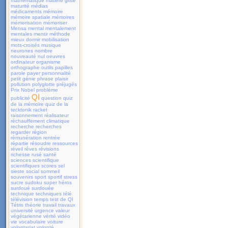
mathématique
matière grise
maturité
médias
médicaments
mémoire
mémoire spatiale
mémoires
mémorisation
mémoriser
Mensa
mental
mentalement
mentales
mentir
méthode
mieux dormir
mobilisation
mots-croisés
musique
neurones
nombre
nouveauté
nul
oeuvres
ordinateur
organisme
orthographe
outils
papilles
parole
payer
personnalité
petit génie
phrase
plaisir
pollution
polyglotte
préjugés
Prix Nobel
problème
QI
publicité
question
quiz
de la mémoire
quiz de la
tecktonik
racket
raisonnement
réalisateur
réchauffement climatique
recherche
recherches
regarder
région
rémunération
rentrée
répartie
résoudre
ressources
réveil
rêves
révisions
richesse
rusé
santé
sciences
scientifique
scientifiques
scores
sel
sieste
social
sommeil
souvenirs
sport
sportif
stress
sucre
sudoku
super héros
surdoué
surdouée
technique
techniques
télé
télévision
temps
test de QI
Tétris
théorie
travail
travaux
université
urgence
valeur
végétarienne
vérité
vidéo
vie
vocabulaire
voiture
volontariat
volonté