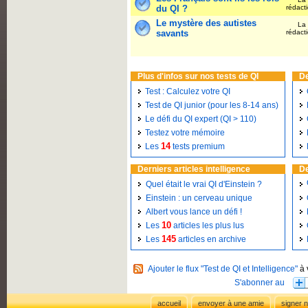
du QI ?
rédact
Le mystère des autistes
La
savants
rédact
Plus d'infos sur nos tests de QI
De
Test : Calculez votre QI
Test de QI junior (pour les 8-14 ans)
Le défi du QI expert (QI > 110)
Testez votre mémoire
14
Les
tests premium
Derniers articles intelligence
De
Quel était le vrai QI d'Einstein ?
Einstein : un cerveau unique
Albert vous lance un défi !
10
Les
articles les plus lus
145
Les
articles en archive
Ajouter le flux "Test de QI et Intelligence"
à 
accueil
envoyer à une amie
signer n