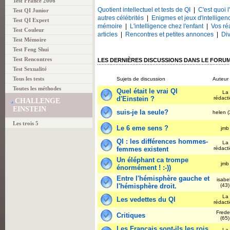
Test France 2006
Quotient intellectuel et tests de QI
|
C'est quoi l
Test QI Junior
autres célébrités
|
Enigmes et jeux d'intelligen
Test QI Expert
mémoire
|
L'intelligence chez l'enfant
|
Vos ré
Test Couleur
articles
|
Rencontres et petites annonces
|
Div
Test Mémoire
Test Feng Shui
Test Rencontres
LES DERNIÈRES DISCUSSIONS DANS LE FORUM 
Test Sexualité
Tous les tests
Sujets de discussion
Auteur
Toutes les méthodes
Quel était le vrai QI
La
d'Einstein ?
rédact
CHALLENGE
EINSTEIN
suis-je la seule?
helen 
Les trois 5
Le 6 eme sens ?
jm
QI : les différences hommes-
La
femmes existent
rédact
Un éléphant ca trompe
jm
énormément ! :-))
Entre l'hémisphère gauche et
isabel
l'hémisphère droit.
(43
La
Les vedettes du QI
rédact
Frede
Critiques
(65
Les Français sont-ils les rois
La