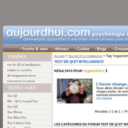
>
> Tag "organism
Accueil
Test de QI et Intelligence
CHAÎNES
TEST DE QI ET INTELLIGENCE
test de QI et Intelligence
emploi et carrière
organisme
: 1
RÉSULTATS POUR
développement perso
rencontres et amour
L'heure change,
TESTEZ-VOUS
Nous allons décaler n
chaque année, de nomb
sommeil sérieusement 
Test QI
Lire l'article
M6 - QI le Grand Test
Test QE
Résultats 1-1 de 1 | P
Test Métier
Test Bilan Pro
Test Culture Gén.
LES CATÉGORIES DU FORUM TEST DE QI ET I