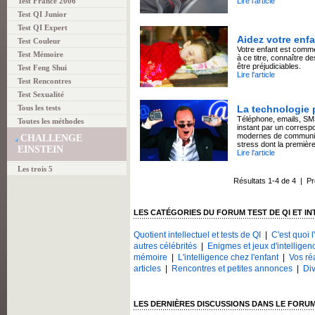
Test France 2006
Lire l'article
Test QI Junior
Test QI Expert
Aidez votre enf
Test Couleur
Votre enfant est comme
Test Mémoire
à ce titre, connaître d
être préjudiciables.
Test Feng Shui
Lire l'article
Test Rencontres
Test Sexualité
Tous les tests
La technologie p
Téléphone, emails, SMS
Toutes les méthodes
instant par un corres
modernes de communica
CHALLENGE
stress dont la première 
EINSTEIN
Lire l'article
Les trois 5
Résultats 1-4 de 4 | P
LES CATÉGORIES DU FORUM TEST DE QI ET I
Quotient intellectuel et tests de QI
|
C'est quoi l
autres célébrités
|
Enigmes et jeux d'intelligen
mémoire
|
L'intelligence chez l'enfant
|
Vos ré
articles
|
Rencontres et petites annonces
|
Div
LES DERNIÈRES DISCUSSIONS DANS LE FORUM 