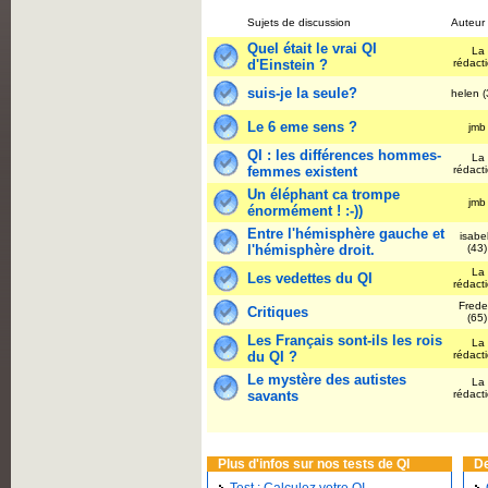
Sujets de discussion
Auteur
Quel était le vrai QI
La
d'Einstein ?
rédact
suis-je la seule?
helen 
Le 6 eme sens ?
jm
QI : les différences hommes-
La
femmes existent
rédact
Un éléphant ca trompe
jm
énormément ! :-))
Entre l'hémisphère gauche et
isabel
l'hémisphère droit.
(43
La
Les vedettes du QI
rédact
Frede
Critiques
(65
Les Français sont-ils les rois
La
du QI ?
rédact
Le mystère des autistes
La
savants
rédact
Plus d'infos sur nos tests de QI
De