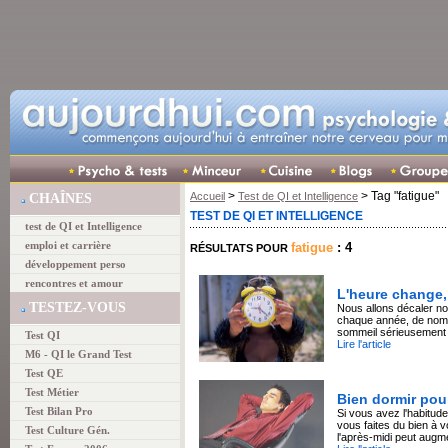
>
> Tag "fatigue"
Accueil
Test de QI et Intelligence
CHAÎNES
TEST DE QI ET INTELLIGENCE
test de QI et Intelligence
emploi et carrière
fatigue
: 4
RÉSULTATS POUR
développement perso
rencontres et amour
L'heure change,
TESTEZ-VOUS
Nous allons décaler n
chaque année, de nomb
sommeil sérieusement 
Test QI
Lire l'article
M6 - QI le Grand Test
Test QE
Test Métier
Bien dormir pou
Test Bilan Pro
Si vous avez l'habitude
vous faites du bien à v
Test Culture Gén.
l'après-midi peut augm