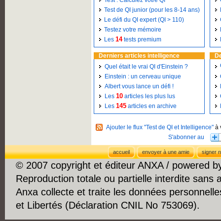
Test : Calculez votre QI
Test de QI junior (pour les 8-14 ans)
Le défi du QI expert (QI > 110)
Testez votre mémoire
14
Les
tests premium
Derniers articles intelligence
De
Quel était le vrai QI d'Einstein ?
Einstein : un cerveau unique
Albert vous lance un défi !
10
Les
articles les plus lus
145
Les
articles en archive
Ajouter le flux "Test de QI et Intelligence"
à 
accueil
envoyer à une amie
signer n
© 2007 copyright et éditeur ANXA / powered 
Reproduction totale ou partielle interdite sans 
Anxa collecte et traite les données personnelle
et Libertés (Déclaration CNIL No 753069).