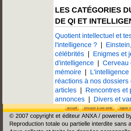
LES CATÉGORIES D
DE QI ET INTELLIG
Quotient intellectuel et te
l'intelligence ?
|
Einstein
célébrités
|
Enigmes et 
d'intelligence
|
Cerveau 
mémoire
|
L'intelligence
réactions à nos dossiers 
articles
|
Rencontres et 
annonces
|
Divers et var
accueil
envoyer à une amie
signer n
© 2007 copyright et éditeur ANXA / powered 
Reproduction totale ou partielle interdite sans 