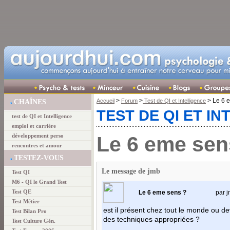
>
>
> Le 6 
Accueil
Forum
Test de QI et Intelligence
CHAÎNES
TEST DE QI ET I
test de QI et Intelligence
emploi et carrière
Le 6 eme sen
développement perso
rencontres et amour
TESTEZ-VOUS
Le message de jmb
Test QI
M6 - QI le Grand Test
Test QE
Le 6 eme sens ?
par 
Test Métier
est il présent chez tout le monde ou d
Test Bilan Pro
des techniques appropriées ?
Test Culture Gén.