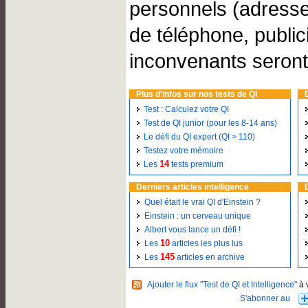
personnels (adresse
de téléphone, public
inconvenants seront
Plus d'infos sur nos tests de QI
Test : Calculez votre QI
Test de QI junior (pour les 8-14 ans)
Le défi du QI expert (QI > 110)
Testez votre mémoire
14
Les
tests premium
Derniers articles intelligence
Quel était le vrai QI d'Einstein ?
Einstein : un cerveau unique
Albert vous lance un défi !
10
Les
articles les plus lus
145
Les
articles en archive
Ajouter le flux "Test de QI et Intelligence"
à 