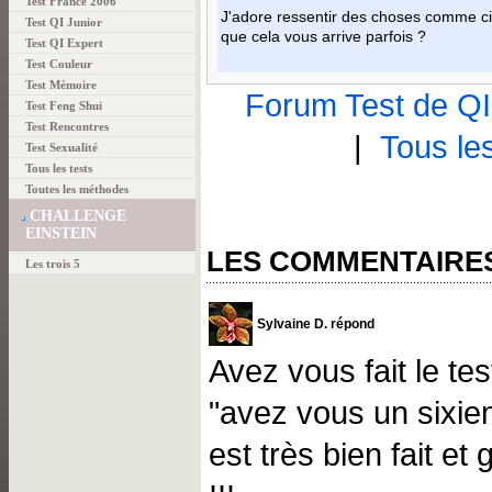
Test France 2006
J'adore ressentir des choses comme ci 
Test QI Junior
que cela vous arrive parfois ?
Test QI Expert
Test Couleur
Test Mémoire
Forum Test de QI 
Test Feng Shui
Test Rencontres
|
Tous le
Test Sexualité
Tous les tests
Toutes les méthodes
CHALLENGE
EINSTEIN
LES COMMENTAIRE
Les trois 5
Sylvaine D. répond
Avez vous fait le te
"avez vous un sixiem
est très bien fait et 