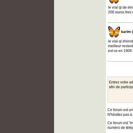
le vrai qi de ei
200 euros tres 
karim 
le vrai qi d'ein
meilleur revient
est ce en 1906 
Entrez votre a
afin de partic
Ce forum est un
N'hésitez pas à 
Ce forum est "m
numéro de télép