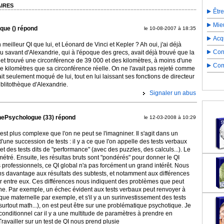
IRES
Êtr
Mie
que () répond
le 10-08-2007 à 18:35
Acqu
meilleur QI que lui, et Léonard de Vinci et Kepler ? Ah oui, j'ai déjà
Con
u savant d'Alexandrie, qui à l'époque des grecs, avait déjà trouvé que la
, et trouvé une circonférence de 39 000 et des kilomètres, à moins d'une
Com
e kilomètres que sa circonférence réelle. On ne l'avait pas rejeté comme
ait seulement moqué de lui, tout en lui laissant ses fonctions de directeur
blitothèque d'Alexandrie.
Signaler un abus
nePsychologue (33) répond
le 12-03-2008 à 10:29
est plus complexe que l'on ne peut se l'imagniner. Il s'agit dans un
'une succession de tests : il y a ce que l'on appelle des tests verbaux
 et des tests dits de "performance" (avec des puzzles, des calculs...). Le
métré. Ensuite, les résultas bruts sont "pondérés" pour donner le QI
s professionnels, ce QI global n'a pas forcément un grand intérêt. Nous
s davantage aux résultats des subtests, et notamment aux différences
ter entre eux. Ces différences nous indiquent des problèmes que peut
ne. Par exemple, un échec évident aux tests verbaux peut renvoyer à
ue maternelle par exemple, et s'il y a un surinvestissement des tests
urtout math...), on est peut être sur une problématique psychotique. Je
 conditionnel car il y a une multitude de paramètres à prendre en
Travailler sur un test de QI nous prend plusie