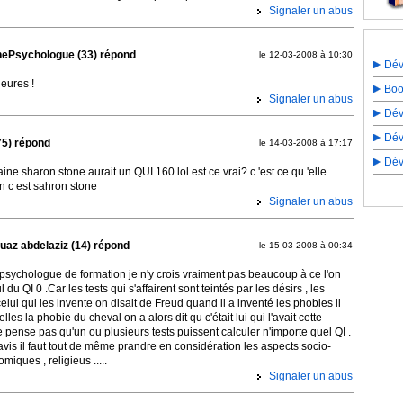
Signaler un abus
nePsychologue (33) répond
le 12-03-2008 à 10:30
Dév
heures !
Boo
Signaler un abus
Dév
Dév
75) répond
le 14-03-2008 à 17:17
Dév
aine sharon stone aurait un QUI 160 lol est ce vrai? c 'est ce qu 'elle
in c est sahron stone
Signaler un abus
uaz abdelaziz (14) répond
le 15-03-2008 à 00:34
 psychologue de formation je n'y crois vraiment pas beaucoup à ce l'on
l du QI 0 .Car les tests qui s'affairent sont teintés par les désirs , les
celui qui les invente on disait de Freud quand il a inventé les phobies il
elles la phobie du cheval on a alors dit qu c'était lui qui l'avait cette
e pense pas qu'un ou plusieurs tests puissent calculer n'importe quel QI .
is il faut tout de même prandre en considération les aspects socio-
omiques , religieus .....
Signaler un abus