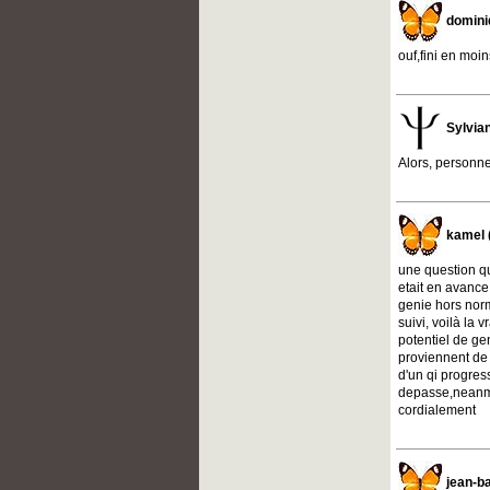
domini
ouf,fini en moi
Sylvia
Alors, personne
kamel 
une question qu
etait en avance
genie hors norm
suivi, voilà la 
potentiel de gen
proviennent de 
d'un qi progres
depasse,neanmo
cordialement
jean-ba