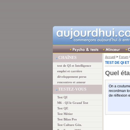
>
Accueil
Forum
CHAÎNES
TEST DE QI E
test de QI et Intelligence
Quel étai
emploi et carrière
développement perso
rencontres et amour
On a coutume
TESTEZ-VOUS
recordman to
de réflexion 
Test QI
M6 - QI le Grand Test
Test QE
Test Métier
Test Bilan Pro
Test Culture Gén.