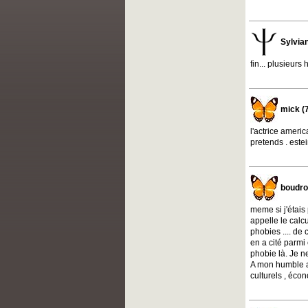
Sylvia
fin... plusieurs 
mick (
l'actrice americ
pretends . este
boudro
meme si j'étais
appelle le calcu
phobies .... de 
en a cité parmi 
phobie là. Je n
A mon humble av
culturels , écon