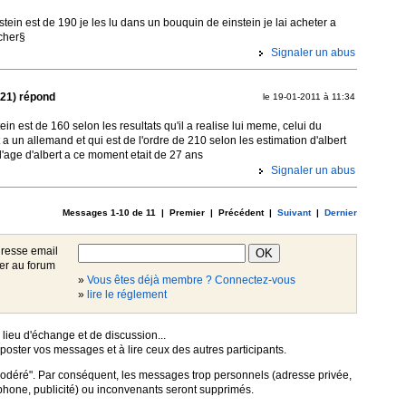
nstein est de 190 je les lu dans un bouquin de einstein je lai acheter a
cher§
Signaler un abus
(21) répond
le 19-01-2011 à 11:34
stein est de 160 selon les resultats qu'il a realise lui meme, celui du
 a un allemand et qui est de l'ordre de 210 selon les estimation d'albert
l'age d'albert a ce moment etait de 27 ans
Signaler un abus
Messages 1-10 de 11 | Premier | Précédent |
Suivant
|
Dernier
dresse email
iper au forum
»
Vous êtes déjà membre ? Connectez-vous
»
lire le réglement
 lieu d'échange et de discussion...
poster vos messages et à lire ceux des autres participants.
odéré". Par conséquent, les messages trop personnels (adresse privée,
hone, publicité) ou inconvenants seront supprimés.