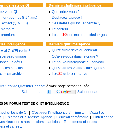
sur nos tests de QI
Derniers challenges intelligence
lez votre QI
Que feriez-vous ?
unior (pour les 8-14 ans)
Déplacez la pièce !
I expert (QI > 110)
Ces détails qui influencent le QI
e mémoire
Le coiffeur
10
s premium
Le top
des meilleurs challenges
cles intelligence
Derniers quiz intelligence
Quizz sur le sexe du cerveau
e vrai QI d'Einstein ?
un cerveau unique
Qu'avez-vous dans le crâne ?
lance un défi !
Le pouvoir incroyable du cerveau
les les plus lus
Quizz sur les voitures intelligentes
25
icles en archive
Les
quiz en archive
lux "Test de QI et Intelligence"
à votre page personnalisée
S DU FORUM TEST DE QI ET INTELLIGENCE
tuel et tests de QI
|
C'est quoi l'intelligence ?
|
Einstein, Mozart et
s
|
Enigmes et jeux d'intelligence
|
Cerveau et mémoire
|
L'intelligence
Vos réactions à nos dossiers et articles
|
Rencontres et petites
ers et variés...