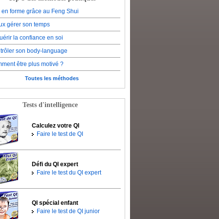
e en forme grâce au Feng Shui
ux gérer son temps
érir la confiance en soi
trôler son body-language
ment être plus motivé ?
Toutes les méthodes
Tests d'intelligence
Calculez votre QI
Faire le test de QI
Défi du QI expert
Faire le test du QI expert
QI spécial enfant
Faire le test de QI junior