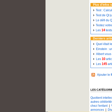
Plus d'infos 
Test : Calcu
Test de QI j
Le défi du Q
Testez votr
14
Les
test
Derniers arti
Quel était l
Einstein : 
Albert vous 
10
Les
artic
145
Les
art
Ajouter le f
LES CATÉGORIE
Quotient intellec
autres célébrité
chez l'enfant
|
annonces
|
Div