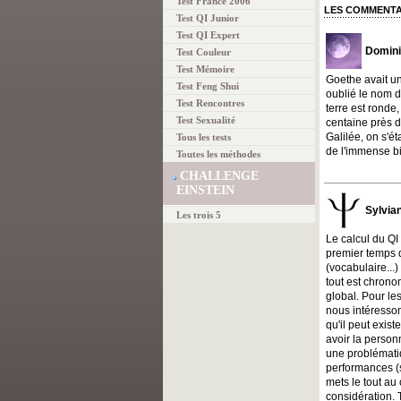
Test France 2006
LES COMMENTA
Test QI Junior
Test QI Expert
Domini
Test Couleur
Test Mémoire
Goethe avait un 
Test Feng Shui
oublié le nom d
Test Rencontres
terre est ronde
Test Sexualité
centaine près d
Galilée, on s'ét
Tous les tests
de l'immense bi
Toutes les méthodes
CHALLENGE
EINSTEIN
Sylvia
Les trois 5
Le calcul du QI 
premier temps d
(vocabulaire...)
tout est chrono
global. Pour le
nous intéresson
qu'il peut exis
avoir la person
une problématiq
performances (s
mets le tout au
considération. 