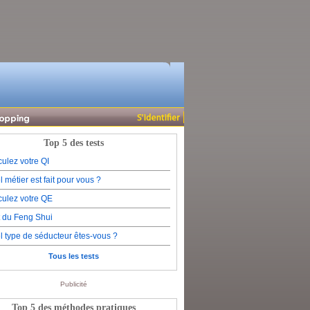
Top 5 des tests
ulez votre QI
 métier est fait pour vous ?
culez votre QE
t du Feng Shui
l type de séducteur êtes-vous ?
Tous les tests
Publicité
Top 5 des méthodes pratiques