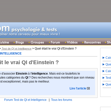
>
> Quel était le vrai QI d'Einstein ?
Test de QI et Intelligence
T INTELLIGENCE
Calc
t le vrai QI d'Einstein ?
Quel
Cal
 d'associer
Einstein
à l'
intelligence
. Mais est-ce toutefois le
utes catégories du
QI
? Des recherches nous montrent que son niveau
Tes
est exceptionnel, mais pas le meilleur.
Que
Lire l'article
Forum Test de QI et Intelligence
|
Tous les forums