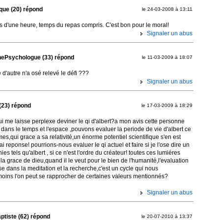
que (20) répond
le 24-03-2008 à 13:11
ns d'une heure, temps du repas compris. C'est bon pour le moral!
Signaler un abus
nePsychologue (33) répond
le 11-03-2009 à 18:07
 d'autre n'a osé relevé le défi ???
Signaler un abus
(23) répond
le 17-03-2009 à 18:29
i me laisse perplexe deviner le qi d'albert?a mon avis cette personne
 dans le temps et l'espace ,pouvons evaluer la periode de vie d'albert ce
es,qui grace a sa relativité,un énorme potentiel scientifique s'en est
vrai reponse! pourrions-nous evaluer le qi actuel et faire si je l'ose dire un
ies tels qu'albert , si ce n'est l'ordre du créateur! toutes ces lumiéres
la grace de dieu,quand il le veut pour le bien de l'humanité,l'evaluation
se dans la meditation et la recherche,c'est un cycle qui nous
ins l'on peut se rapprocher de certaines valeurs mentionnés?
Signaler un abus
ptiste (62) répond
le 20-07-2010 à 13:37