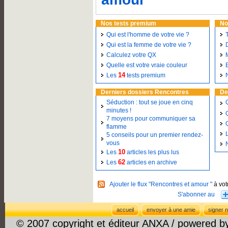
Nos tests premium
No
Qui est l'homme de votre vie ?
Qui est la femme de votre vie ?
Calculez votre QX
Quelle est votre vraie couleur
14
Les
tests premium
Derniers dossiers Rencontres
De
Séduction : tout se joue en cinq
minutes !
7 moyens pour communiquer sa
flamme
5 conseils pour un premier rendez-
vous
10
Les
articles les plus lus
62
Les
articles en archive
Ajouter le flux "Rencontres et amour "
à vot
accueil
envoyer à une amie
signer n
© 2007 copyright et éditeur ANXA / powered 