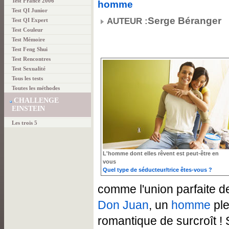
Test France 2006
homme
Test QI Junior
Serge Béranger
AUTEUR :
Test QI Expert
Test Couleur
Test Mémoire
Test Feng Shui
Test Rencontres
Test Sexualité
Tous les tests
Toutes les méthodes
CHALLENGE
EINSTEIN
Les trois 5
L'homme dont elles rêvent est peut-être en
vous
Quel type de séducteur/trice êtes-vous ?
comme l'union parfaite d
Don Juan
, un
homme
ple
romantique de surcroît ! 