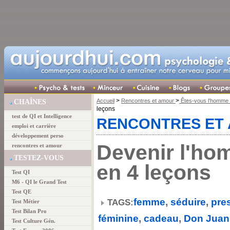
>
>
Accueil
Rencontres et amour
Êtes-vous l'homme i
CHAÎNES
leçons
test de QI et Intelligence
RENCONTRES ET
emploi et carrière
développement perso
Devenir l'ho
rencontres et amour
TESTEZ-VOUS
en 4 leçons
Test QI
M6 - QI le Grand Test
Test QE
femme
,
séduire
,
pre
TAGS:
Test Métier
Test Bilan Pro
féminine
,
cadeau
,
Don Juan
Test Culture Gén.