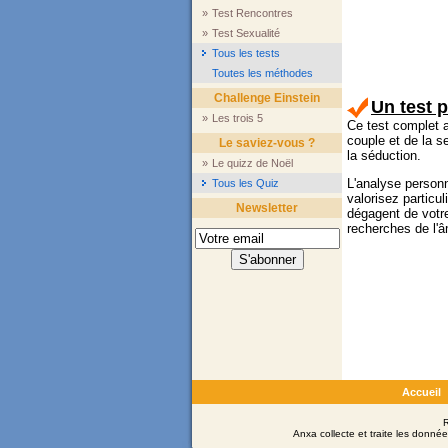
»
Test Rencontres
»
Test Sexualité
Tous les tests
Toutes les méthodes
Challenge Einstein
Un test 
»
Les trois 5
Ce test complet a
couple et de la s
Le saviez-vous ?
la séduction.
»
Le quizz de Noël
L'analyse person
Tous les Quiz
valorisez particu
Newsletter
dégagent de votre
recherches de l'
Accueil
R
Anxa collecte et traite les donné