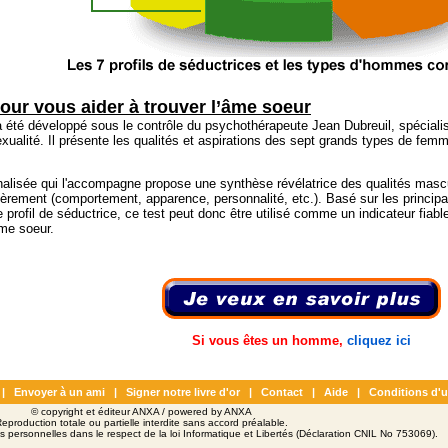
pour vous aider à trouver l’âme soeur
 été développé sous le contrôle du psychothérapeute Jean Dubreuil, spécialis
exualité. Il présente les qualités et aspirations des sept grands types de fe
nalisée qui l'accompagne propose une synthèse révélatrice des qualités masc
lièrement (comportement, apparence, personnalité, etc.). Basé sur les princip
 profil de séductrice, ce test peut donc être utilisé comme un indicateur fiabl
âme soeur.
Si vous êtes un homme,
cliquez ici
|
Envoyer à un ami
|
Signer notre livre d'or
|
Contact
|
Aide
|
Conditions d'ut
© copyright et éditeur ANXA / powered by ANXA
eproduction totale ou partielle interdite sans accord préalable.
es personnelles dans le respect de la loi Informatique et Libertés (Déclaration CNIL No 753069).