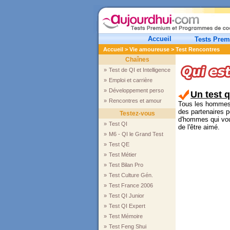
Accueil
Tests Pre
Accueil
>
Vie amoureuse
> Test Rencontres
Chaînes
»
Test de QI et Intelligence
»
Emploi et carrière
»
Développement perso
Un test 
»
Rencontres et amour
Tous les hommes q
des partenaires p
Testez-vous
d'hommes qui vous
»
Test QI
de l'être aimé.
»
M6 - QI le Grand Test
»
Test QE
»
Test Métier
»
Test Bilan Pro
»
Test Culture Gén.
»
Test France 2006
»
Test QI Junior
»
Test QI Expert
»
Test Mémoire
»
Test Feng Shui