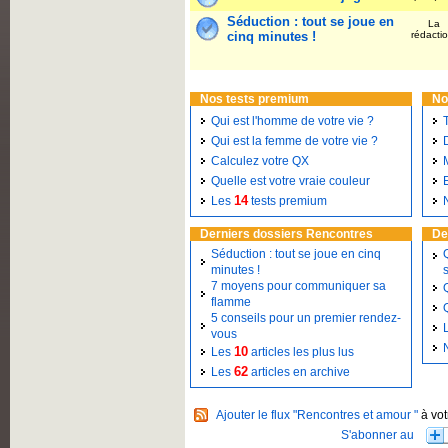
Séduction : tout se joue en
La
cinq minutes !
rédacti
Nos tests premium
No
Qui est l'homme de votre vie ?
Qui est la femme de votre vie ?
Calculez votre QX
Quelle est votre vraie couleur
14
Les
tests premium
Derniers dossiers Rencontres
De
Séduction : tout se joue en cinq
minutes !
7 moyens pour communiquer sa
flamme
5 conseils pour un premier rendez-
vous
10
Les
articles les plus lus
62
Les
articles en archive
Ajouter le flux "Rencontres et amour "
à vot