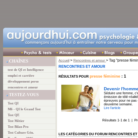
>
> Tag "presse fémi
Accueil
Rencontres et amour
CHAÎNES
RENCONTRES ET AMOUR
test de QI et Intelligence
emploi et carrière
presse féminine
: 1
RÉSULTATS POUR
développement perso
rencontres et amour
Devenir l'homme
Séduire une femme, c'
TESTEZ-VOUS
émission de télé-réalité
épreuves pour ne pas ê
Test QI
deuxième semaine.
Lire l'article
M6 - QI le Grand Test
Test QE
Résultats 1-1 de 1 | P
Test Métier
Test Bilan Pro
Test Culture Gén.
LES CATÉGORIES DU FORUM RENCONTRES E