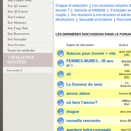
Test France 2006
Drague et séduction
|
Les nouveaux moyens d
Test QI Junior
trouver ?
|
Jalousie et infidélité
|
S’engager av
Test QI Expert
couple
|
Vos réactions à nos dossiers et article
Test Couleur
désillusions
|
Sexualité et érotisme
|
Rencontr
Test Mémoire
Test Feng Shui
Test Rencontres
LES DERNIÈRES DISCUSSIONS DANS LE FOR
Test Sexualité
Tous les tests
Sujets de discussion
Auteur
Toutes les méthodes
jean mic
Astuces pour trouver + vite
(38)
CHALLENGE
FEMMES-MURES...50 ans
EINSTEIN
BRUN
et +
(84)
Les trois 5
Sidi
slt
Mohamm
(95)
La
Le Guiness du sexe
rédacti
amour adeux
francis (
AllBlac
où faire l'amour?
(bp)
drague
alou (m
nouvelle rencontre
laura (
aventure extra-conjugale
phil (7