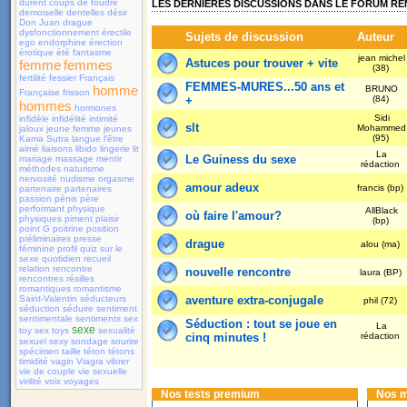
durent
coups de foudre
LES DERNIÈRES DISCUSSIONS DANS LE FORUM R
demoiselle
dentelles
désir
Don Juan
drague
dysfonctionnement érectile
Sujets de discussion
Auteur
ego
endorphine
érection
érotique
été
fantasme
jean michel
Astuces pour trouver + vite
femme
femmes
(38)
fertilité
fessier
Français
FEMMES-MURES...50 ans et
homme
BRUNO
Française
frisson
+
(84)
hommes
hormones
Sidi
infidèle
infidélité
intimité
slt
Mohammed
jaloux
jeune femme
jeunes
(95)
Kama Sutra
langue
l'être
aimé
liaisons
libido
lingerie
lit
La
Le Guiness du sexe
mariage
massage
mentir
rédaction
méthodes
naturisme
nervosité
nudisme
orgasme
amour adeux
francis (bp)
partenaire
partenaires
passion
pénis
père
performant
physique
AllBlack
où faire l'amour?
physiques
piment
plaisir
(bp)
point G
poitrine
position
préliminaires
presse
drague
alou (ma)
féminine
profil
quiz sur le
sexe
quotidien
recueil
relation
rencontre
nouvelle rencontre
laura (BP)
rencontres
résilles
romantiques
romantisme
Saint-Valentin
séducteurs
aventure extra-conjugale
phil (72)
séduction
séduire
sentiment
sentimentale
sentiments
sex
Séduction : tout se joue en
La
sexe
toy
sex toys
sexualité
cinq minutes !
rédaction
sexuel
sexy
sondage
sourire
spécimen
taille
téton
tétons
timidité
vagin
Viagra
vibrer
vie de couple
vie sexuelle
virilité
voix
voyages
Nos tests premium
Nos 