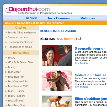
Accueil
Tests Premium
Méthodes
Accueil
>
Rencontres et amour
> Tag "homme"
Chaînes
RENCONTRES ET AMOUR
»
Test de QI et Intelligence
»
Emploi et carrière
homme
: 13
RÉSULTATS POUR
»
Développement perso
»
Rencontres et amour
5 conseils pour un
C'est un instant crucial à l
Testez-vous
certaines choses de la part d
»
Test QI
pour entrer en action et ce
façon directe !
»
M6 - QI le Grand Test
Lire l'article
»
Test QE
»
Test Métier
Séduction : tout se
»
Test Bilan Pro
Lors d'une rencontre, une 
Mais attention, la séductio
»
Test Culture Gén.
respecter pour ne pas tout 
»
Test France 2006
Lire l'article
»
Test QI Junior
»
Test QI Expert
Elles n'oublient jam
»
Test Mémoire
Que se passe-t-il quand u
est infidèle ? Si elle acce
»
Test Feng Shui