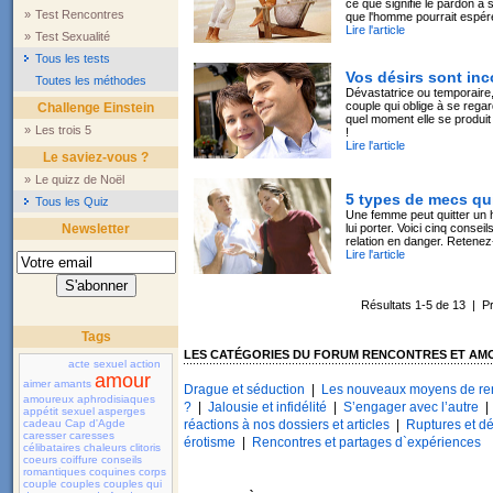
ce que signifie le pardon à 
»
Test Rencontres
que l'homme pourrait espér
Lire l'article
»
Test Sexualité
Tous les tests
Vos désirs sont inc
Toutes les méthodes
Dévastatrice ou temporaire, 
couple qui oblige à se rega
Challenge Einstein
quel moment elle se produit
»
Les trois 5
!
Lire l'article
Le saviez-vous ?
»
Le quizz de Noël
5 types de mecs qui
Tous les Quiz
Une femme peut quitter un h
Newsletter
lui porter. Voici cinq conse
relation en danger. Retenez-
Lire l'article
Résultats 1-5 de 13 | 
Tags
LES CATÉGORIES DU FORUM RENCONTRES ET AM
acte sexuel
action
amour
aimer
amants
Drague et séduction
|
Les nouveaux moyens de re
amoureux
aphrodisiaques
?
|
Jalousie et infidélité
|
S’engager avec l’autre
appétit sexuel
asperges
cadeau
Cap d'Agde
réactions à nos dossiers et articles
|
Ruptures et dé
caresser
caresses
érotisme
|
Rencontres et partages d`expériences
célibataires
chaleurs
clitoris
coeurs
coiffure
conseils
romantiques
coquines
corps
couple
couples
couples qui