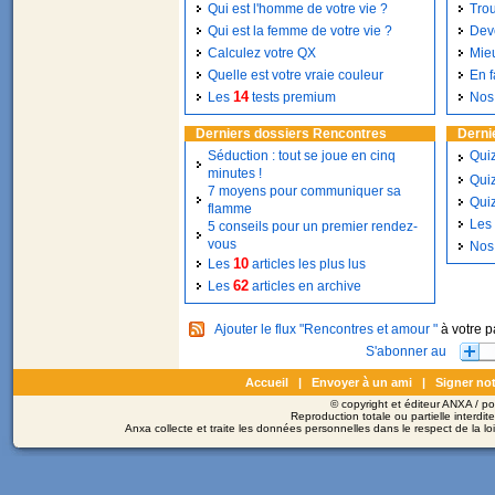
Qui est l'homme de votre vie ?
Tro
Qui est la femme de votre vie ?
Deve
Calculez votre QX
Mie
Quelle est votre vraie couleur
En f
14
Les
tests premium
No
Derniers dossiers Rencontres
Derni
Séduction : tout se joue en cinq
Quiz
minutes !
Quiz
7 moyens pour communiquer sa
Quiz
flamme
Les 
5 conseils pour un premier rendez-
vous
No
10
Les
articles les plus lus
62
Les
articles en archive
Ajouter le flux "Rencontres et amour "
à votre 
Accueil
|
Envoyer à un ami
|
Signer not
© copyright et éditeur ANXA / 
Reproduction totale ou partielle interdit
Anxa collecte et traite les données personnelles dans le respect de la l