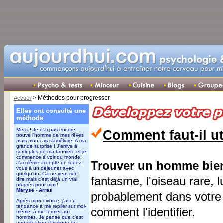
> Méthodes pour progresser
Accueil
Elles ont consulté une
méthode
Merci ! Je n'ai pas encore
Comment faut-il ut
trouvé l'homme de mes rêves
mais mon cas s'améliore. A ma
grande surprise ! J'arrive à
sortir plus de ma tannière et je
commence à voir du monde.
Trouver un homme bien e
J'ai même accepté un redez-
vous à un déjeuner avec
quelqu'un. Ca ne veut rien
fantasme, l'oiseau rare, lu
dire mais c'est déjà un vrai
progrès pour moi !
Maryse - Arras
probablement dans votre
Après mon divorce, j'ai eu
tendance à me replier sur moi-
comment l'identifier.
même, à me fermer aux
hommes. Je pense que c'est
une situation classique de