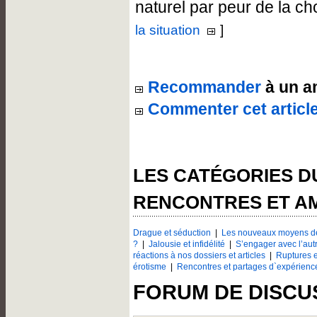
naturel par peur de la c
la situation
]
Recommander
à un a
Commenter cet articl
LES CATÉGORIES 
RENCONTRES ET A
Drague et séduction
|
Les nouveaux moyens de
?
|
Jalousie et infidélité
|
S’engager avec l’aut
réactions à nos dossiers et articles
|
Ruptures e
érotisme
|
Rencontres et partages d`expérienc
FORUM DE DISCU