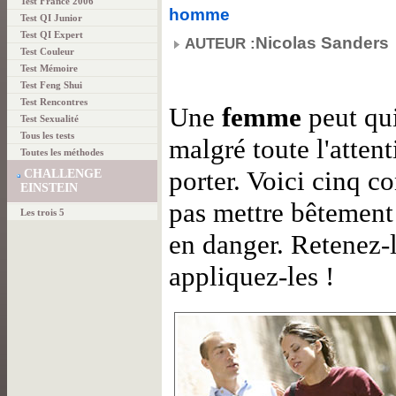
Test France 2006
homme
Test QI Junior
Test QI Expert
Nicolas Sanders
AUTEUR :
Test Couleur
Test Mémoire
Test Feng Shui
Test Rencontres
Une
femme
peut qu
Test Sexualité
Tous les tests
malgré toute l'attent
Toutes les méthodes
porter. Voici cinq c
CHALLENGE
EINSTEIN
pas mettre bêtement
Les trois 5
en danger. Retenez-le
appliquez-les !