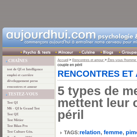
>
>
Accueil
Rencontres et amour
Êtes-vous l'homme i
CHAÎNES
couple en péril
test de QI et Intelligence
RENCONTRES ET
emploi et carrière
développement perso
5 types de m
rencontres et amour
TESTEZ-VOUS
mettent leur 
Test QI
M6 - QI le Grand Test
péril
Test QE
Test Métier
Test Bilan Pro
relation
,
femme
,
pim
TAGS:
Test Culture Gén.