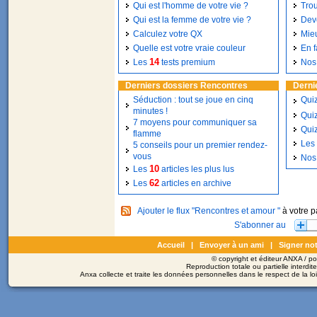
Qui est l'homme de votre vie ?
Tro
Qui est la femme de votre vie ?
Deve
Calculez votre QX
Mie
Quelle est votre vraie couleur
En f
14
Les
tests premium
No
Derniers dossiers Rencontres
Derni
Séduction : tout se joue en cinq
Quiz
minutes !
Quiz
7 moyens pour communiquer sa
Quiz
flamme
Les 
5 conseils pour un premier rendez-
vous
No
10
Les
articles les plus lus
62
Les
articles en archive
Ajouter le flux "Rencontres et amour "
à votre 
Accueil
|
Envoyer à un ami
|
Signer not
© copyright et éditeur ANXA / 
Reproduction totale ou partielle interdit
Anxa collecte et traite les données personnelles dans le respect de la l