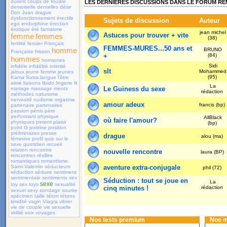
durent
coups de foudre
LES DERNIÈRES DISCUSSIONS DANS LE FORUM R
demoiselle
dentelles
désir
Don Juan
drague
dysfonctionnement érectile
Sujets de discussion
Auteur
ego
endorphine
érection
érotique
été
fantasme
jean michel
Astuces pour trouver + vite
femme
femmes
(38)
fertilité
fessier
Français
FEMMES-MURES...50 ans et
homme
BRUNO
Française
frisson
+
(84)
hommes
hormones
Sidi
infidèle
infidélité
intimité
slt
Mohammed
jaloux
jeune femme
jeunes
(95)
Kama Sutra
langue
l'être
aimé
liaisons
libido
lingerie
lit
La
Le Guiness du sexe
mariage
massage
mentir
rédaction
méthodes
naturisme
nervosité
nudisme
orgasme
amour adeux
francis (bp)
partenaire
partenaires
passion
pénis
père
performant
physique
AllBlack
où faire l'amour?
physiques
piment
plaisir
(bp)
point G
poitrine
position
préliminaires
presse
drague
alou (ma)
féminine
profil
quiz sur le
sexe
quotidien
recueil
relation
rencontre
nouvelle rencontre
laura (BP)
rencontres
résilles
romantiques
romantisme
Saint-Valentin
séducteurs
aventure extra-conjugale
phil (72)
séduction
séduire
sentiment
sentimentale
sentiments
sex
Séduction : tout se joue en
La
sexe
toy
sex toys
sexualité
cinq minutes !
rédaction
sexuel
sexy
sondage
sourire
spécimen
taille
téton
tétons
timidité
vagin
Viagra
vibrer
vie de couple
vie sexuelle
virilité
voix
voyages
Nos tests premium
Nos 