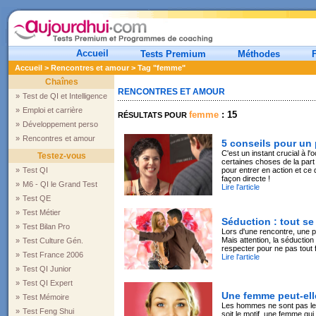
Accueil
Tests Premium
Méthodes
Accueil
>
Rencontres et amour
> Tag "femme"
Chaînes
RENCONTRES ET AMOUR
»
Test de QI et Intelligence
»
Emploi et carrière
femme
: 15
RÉSULTATS POUR
»
Développement perso
»
Rencontres et amour
5 conseils pour un
C'est un instant crucial à l
Testez-vous
certaines choses de la part d
»
Test QI
pour entrer en action et ce
façon directe !
»
M6 - QI le Grand Test
Lire l'article
»
Test QE
»
Test Métier
Séduction : tout se
»
Test Bilan Pro
Lors d'une rencontre, une 
Mais attention, la séductio
»
Test Culture Gén.
respecter pour ne pas tout 
»
Test France 2006
Lire l'article
»
Test QI Junior
»
Test QI Expert
Une femme peut-elle
»
Test Mémoire
Les hommes ne sont pas les
»
Test Feng Shui
soit le motif, une femme qui