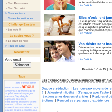
facilement identifiables si 
»
Test Rencontres
Lire l'article
»
Test Sexualité
Tous les tests
Elles n'oublient jam
Toutes les méthodes
Que se passe-t-il quand u
est infidèle ? Si elle acce
Challenge Einstein
ce que signifie le pardon à 
»
Les trois 5
que l'homme pourrait espér
Lire l'article
Le saviez-vous ?
»
Le quizz de Noël
Vos désirs sont inc
Tous les Quiz
Dévastatrice ou temporaire, 
couple qui oblige à se rega
Newsletter
quel moment elle se produit
!
Lire l'article
Résultats 1-5 de 15 | 
Tags
LES CATÉGORIES DU FORUM RENCONTRES ET AM
acte sexuel
action
amour
aimer
amants
Drague et séduction
|
Les nouveaux moyens de re
amoureux
aphrodisiaques
?
|
Jalousie et infidélité
|
S’engager avec l’autre
appétit sexuel
asperges
cadeau
Cap d'Agde
réactions à nos dossiers et articles
|
Ruptures et dé
caresser
caresses
érotisme
|
Rencontres et partages d`expériences
célibataires
chaleurs
clitoris
coeurs
coiffure
conseils
romantiques
coquines
corps
couple
couples
couples qui