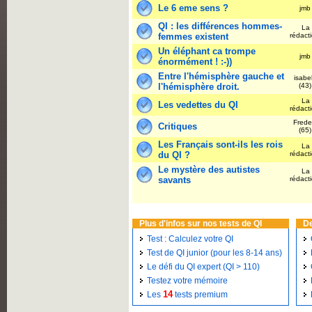
Le 6 eme sens ?
jm
QI : les différences hommes-
La
femmes existent
rédact
Un éléphant ca trompe
jm
énormément ! :-))
Entre l'hémisphère gauche et
isabel
l'hémisphère droit.
(43
La
Les vedettes du QI
rédact
Frede
Critiques
(65
Les Français sont-ils les rois
La
du QI ?
rédact
Le mystère des autistes
La
savants
rédact
Plus d'infos sur nos tests de QI
De
Test : Calculez votre QI
Test de QI junior (pour les 8-14 ans)
Le défi du QI expert (QI > 110)
Testez votre mémoire
14
Les
tests premium