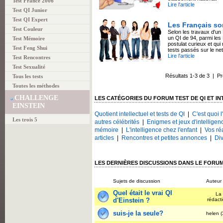
Test France 2006
Lire l'article
Test QI Junior
Test QI Expert
Les Français son
Test Couleur
Selon les travaux d'un 
un QI de 94, parmi les
Test Mémoire
postulat curieux et qu
Test Feng Shui
tests passés sur le net
Lire l'article
Test Rencontres
Test Sexualité
Résultats 1-3 de 3 | P
Tous les tests
Toutes les méthodes
CHALLENGE
LES CATÉGORIES DU FORUM TEST DE QI ET I
EINSTEIN
Quotient intellectuel et tests de QI
|
C'est quoi l
Les trois 5
autres célébrités
|
Enigmes et jeux d'intelligen
mémoire
|
L'intelligence chez l'enfant
|
Vos ré
articles
|
Rencontres et petites annonces
|
Div
LES DERNIÈRES DISCUSSIONS DANS LE FORUM 
Sujets de discussion
Auteur
Quel était le vrai QI
La
d'Einstein ?
rédact
suis-je la seule?
helen 