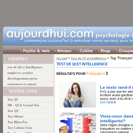
>
> Tag "Français
Accueil
Test de QI et Intelligence
CHAÎNES
TEST DE QI ET INTELLIGENCE
test de QI et Intelligence
emploi et carrière
Français
: 3
RÉSULTATS POUR
développement perso
rencontres et amour
Le texto rand-il
TESTEZ-VOUS
Il n'y a pas que les ado
écriture avant-gardiste
aussi, avec à la clé le 
Test QI
Lire l'article
M6 - QI le Grand Test
Test QE
Vivez-vous dans 
Test Métier
intelligente?
Test Bilan Pro
Votre région d'origine s
Test Culture Gén.
françaises en matière d
classement national.