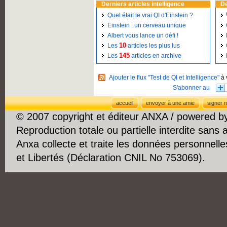
Derniers articles intelligence
De
Quel était le vrai QI d'Einstein ?
Einstein : un cerveau unique
Albert vous lance un défi !
10
Les
articles les plus lus
145
Les
articles en archive
Ajouter le flux "Test de QI et Intelligence"
à 
accueil
envoyer à une amie
signer n
© 2007 copyright et éditeur ANXA / powered 
Reproduction totale ou partielle interdite sans 
Anxa collecte et traite les données personnelle
et Libertés (Déclaration CNIL No 753069).