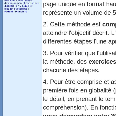
même un certain temps
page unique en format haut
d'entraînement. Enfin, je suis
d'accord, il n'y a que le
résultat qui compte !
représente un volume de 5
KARIM - Pithiviers
2. Cette méthode est
comp
atteindre l'objectif décrit. L
différentes étapes l'une apr
3. Pour vérifier que l'utili
la méthode, des
exercice
chacune des étapes.
4. Pour être comprise et a
première fois en globalité
le détail, en prenant le te
compréhension). En fonctio
vous demandera entre 30