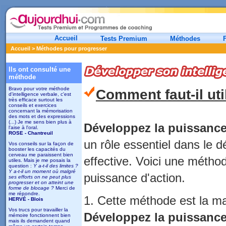
Accueil
Tests Premium
Méthodes
Accueil
> Méthodes pour progresser
Ils ont consulté une
méthode
Bravo pour votre méthode
Comment faut-il uti
d'intelligence verbale, c'est
très efficace surtout les
conseils et exercices
concernant la mémorisation
des mots et des expressions
(...) Je me sens bien plus à
Développez la puissance
l'aise à l'oral.
ROSE - Chantreuil
un rôle essentiel dans le 
Vos conseils sur la façon de
booster les capacités du
cerveau me paraissent bien
effective. Voici une métho
utiles. Mais je me posais la
question :
Y a-t-il des limites ?
Y a-t-il un moment où malgré
puissance d'action.
ses efforts on ne peut plus
progresser et on atteint une
forme de blocage ?
Merci de
me répondre.
1. Cette méthode est la mar
HERVÉ - Blois
Vos trucs pour travailler la
Développez la puissance
mémoire fonctionnent bien
mais ils demandent quand