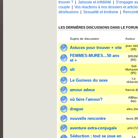
trouver ?
|
Jalousie et infidélité
|
S’engager av
couple
|
Vos réactions à nos dossiers et article
désillusions
|
Sexualité et érotisme
|
Rencontr
LES DERNIÈRES DISCUSSIONS DANS LE FOR
Sujets de discussion
Auteur
jean mic
Astuces pour trouver + vite
(38)
FEMMES-MURES...50 ans
BRUN
et +
(84)
Sidi
slt
Mohamm
(95)
La
Le Guiness du sexe
rédacti
amour adeux
francis (
AllBlac
où faire l'amour?
(bp)
drague
alou (m
nouvelle rencontre
laura (
aventure extra-conjugale
phil (7
Séduction : tout se joue en
La