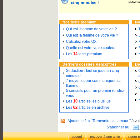
cinq minutes !
rédacti
Nos tests premium
No
Qui est l'homme de votre vie ?
Qui est la femme de votre vie ?
Calculez votre QX
Quelle est votre vraie couleur
14
Les
tests premium
Derniers dossiers Rencontres
De
Séduction : tout se joue en cinq
minutes !
7 moyens pour communiquer sa
flamme
5 conseils pour un premier rendez-
vous
10
Les
articles les plus lus
62
Les
articles en archive
Ajouter le flux "Rencontres et amour "
à vot
accueil
envoyer à une amie
signer n