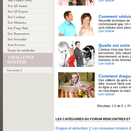
Test France 2006
Lire l'article
Test QI Junior
Test QI Expert
Comment séduire
Test Couleur
Nouvelle technique de s
Test Mémoire
communauté gay. Un reg
qu’à séduire pour passe
Test Feng Shui
Lire l'article
Test Rencontres
Test Sexualité
Tous les tests
Quelle est votre
L'amour n'est pas forc
Toutes les méthodes
personnes. Des raiso
interviennent, et leurs 
CHALLENGE
hommes et les femmes
EINSTEIN
Lire l'article
Les trois 5
Comment drague
Des millions de gens 
idée: trouver l'âme soeu
en ligne a ses codes e
en cinq étapes la marc
Lire l'article
Résultats 1-5 de 5 | P
LES CATÉGORIES DU FORUM RENCONTRES E
Drague et séduction
|
Les nouveaux moyens d