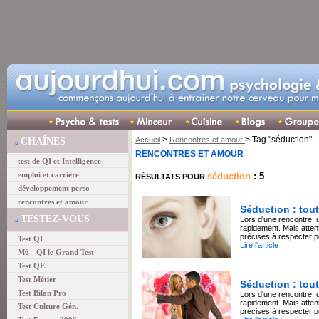
>
> Tag "séduction"
Accueil
Rencontres et amour
CHAÎNES
RENCONTRES ET AMOUR
test de QI et Intelligence
emploi et carrière
séduction
: 5
RÉSULTATS POUR
développement perso
rencontres et amour
Séduction : tout
TESTEZ-VOUS
Lors d'une rencontre, 
rapidement. Mais atten
précises à respecter p
Test QI
Lire l'article
M6 - QI le Grand Test
Test QE
Test Métier
Séduction : tou
Test Bilan Pro
Lors d'une rencontre, 
rapidement. Mais atten
Test Culture Gén.
précises à respecter p