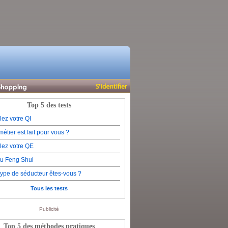
Top 5 des tests
lez votre QI
étier est fait pour vous ?
lez votre QE
du Feng Shui
type de séducteur êtes-vous ?
Tous les tests
Publicité
Top 5 des méthodes pratiques