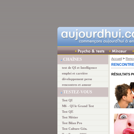
>
Accueil
Renco
CHAÎNES
RENCONTRE
test de QI et Intelligence
emploi et carrière
RÉSULTATS 
développement perso
rencontres et amour
TESTEZ-VOUS
Test QI
M6 - QI le Grand Test
Test QE
Test Métier
Test Bilan Pro
Test Culture Gén.