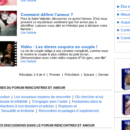
Lire l'article
Être 
Comment définir l’amour ?
Mieux
Pour la Saint-Valentin, découvrez ce qu'est l'amour. D'où nous
provient ce mystérieux sentiment que l'on arrive pas à
Acqué
déchiffrer. Laissez-vous aller et n'hésitez pas à déclarer votre
flamme !
Contr
Lire l'article
Comme
Vidéo : Les diners coquins en couple !
La vie de couple oblige à une certaine complicité, comme nous
le montre le couple le plus célèbre du petit écran.
Démonstration avec cette vidéo coquine d'"Un gars, une fille"
Lire l'article
Résultats 1-4 de 4 | Premier | Précédent | Suivant | Dernier
RIES DU FORUM RENCONTRES ET AMOUR
uction
|
Les nouveaux moyens de rencontre
|
Où chercher et où
lousie et infidélité
|
S’engager avec l’autre
|
Fantasmes dans le
réactions à nos dossiers et articles
|
Ruptures et
|
Sexualité et érotisme
|
Rencontres et partages d`expériences
ES DISCUSSIONS DANS LE FORUM RENCONTRES ET AMOUR