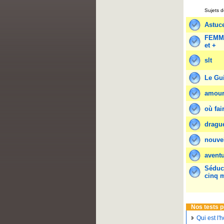
Sujets d
Astuce
FEMME
et +
slt
Le Gu
amour
où fai
dragu
nouvel
aventu
Séduct
cinq 
Nos tests 
Qui est l'