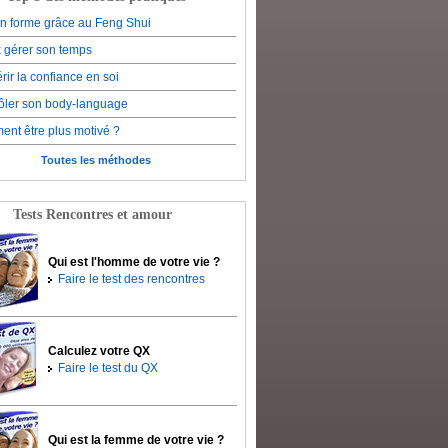
en forme grâce au Feng Shui
 gérer son temps
rir la confiance en soi
ôler son body-language
nt être plus motivé ?
Toutes les méthodes
Tests Rencontres et amour
Qui est l'homme de votre vie ?
Faire le test des rencontres
Calculez votre QX
Faire le test du QX
Qui est la femme de votre vie ?