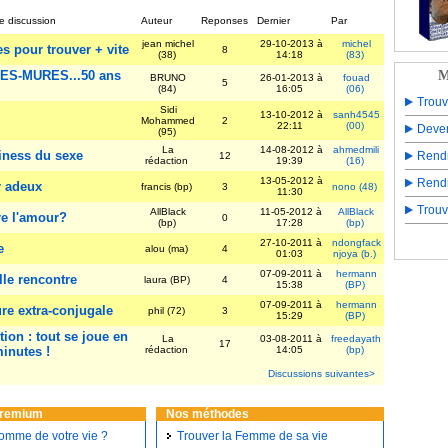
e discussion
Auteur
Reponses
Dernier
Par
jean michel
29-10-2013 à
michel
s pour trouver + vite
8
(38)
14:18
(83)
S-MURES...50 ans
M
BRUNO
26-01-2013 à
fouad
5
(84)
16:05
(06)
Trouv
Sidi
13-10-2012 à
sanh4545
Mohammed
2
22:11
(00)
Deven
(95)
La
14-08-2012 à
ahmedmili
iness du sexe
Rend
12
rédaction
19:39
(16)
13-05-2012 à
Rend
 adeux
francis (bp)
3
nono (48)
11:30
Trouv
AllBlack
11-05-2012 à
AllBlack
re l'amour?
0
(bp)
17:28
(bp)
27-10-2011 à
ndongfack
e
alou (ma)
4
01:03
njoya (b.)
07-09-2011 à
hermann
le rencontre
laura (BP)
4
15:38
(BP)
07-09-2011 à
hermann
re extra-conjugale
phil (72)
3
15:29
(BP)
ion : tout se joue en
La
03-08-2011 à
freedayath
17
minutes !
rédaction
14:05
(bp)
Discussions suivantes>
premium
Nos méthodes
homme de votre vie ?
Trouver la Femme de sa vie