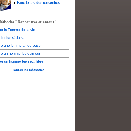
Faire le test des rencontres
éthodes "Rencontres et amour"
er la Femme de sa vie
ir plus séduisant
re une femme amoureuse
re un homme fou d'amour
er un homme bien et... libre
Toutes les méthodes