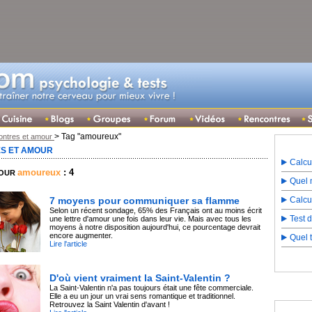
> Tag "amoureux"
ntres et amour
S ET AMOUR
Calcu
amoureux
: 4
POUR
Quel m
7 moyens pour communiquer sa flamme
Calcu
Selon un récent sondage, 65% des Français ont au moins écrit
Test 
une lettre d'amour une fois dans leur vie. Mais avec tous les
moyens à notre disposition aujourd'hui, ce pourcentage devrait
encore augmenter.
Quel 
Lire l'article
D'où vient vraiment la Saint-Valentin ?
La Saint-Valentin n'a pas toujours était une fête commerciale.
Elle a eu un jour un vrai sens romantique et traditionnel.
Retrouvez la Saint Valentin d'avant !