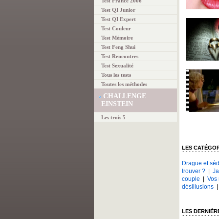
Test France 2006
Test QI Junior
Test QI Expert
Test Couleur
Test Mémoire
Test Feng Shui
Test Rencontres
Test Sexualité
Tous les tests
Toutes les méthodes
CHALLENGE
EINSTEIN
Les trois 5
LES CATÉGO
Drague et séd
trouver ?
|
Ja
couple
|
Vos 
désillusions
LES DERNIÈR