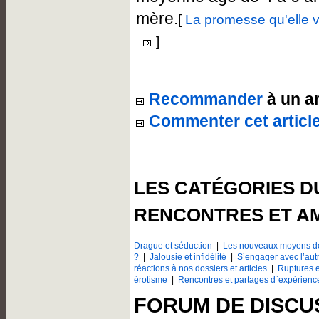
mère.
[
La promesse qu'elle v
]
Recommander
à un a
Commenter cet articl
LES CATÉGORIES 
RENCONTRES ET A
Drague et séduction
|
Les nouveaux moyens de
?
|
Jalousie et infidélité
|
S’engager avec l’aut
réactions à nos dossiers et articles
|
Ruptures e
érotisme
|
Rencontres et partages d`expérienc
FORUM DE DISCU