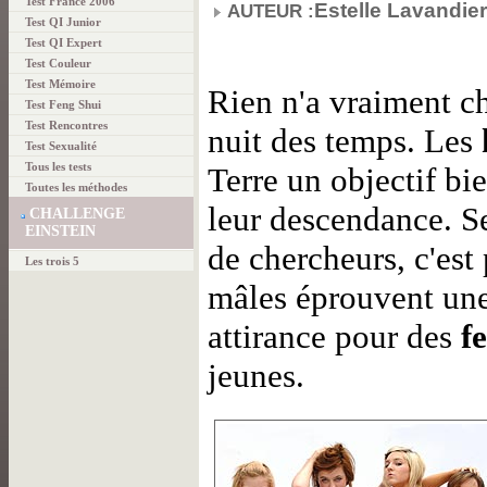
Test France 2006
Estelle Lavandier
AUTEUR :
Test QI Junior
Test QI Expert
Test Couleur
Test Mémoire
Rien n'a vraiment c
Test Feng Shui
Test Rencontres
nuit des temps. Les
Test Sexualité
Tous les tests
Terre un objectif bie
Toutes les méthodes
leur descendance. S
CHALLENGE
EINSTEIN
de chercheurs, c'est
Les trois 5
mâles éprouvent une
attirance pour des
f
jeunes.