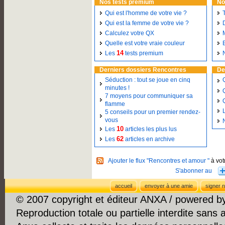
Nos tests premium
No
Qui est l'homme de votre vie ?
Qui est la femme de votre vie ?
Calculez votre QX
Quelle est votre vraie couleur
14
Les
tests premium
Derniers dossiers Rencontres
De
Séduction : tout se joue en cinq
minutes !
7 moyens pour communiquer sa
flamme
5 conseils pour un premier rendez-
vous
10
Les
articles les plus lus
62
Les
articles en archive
Ajouter le flux "Rencontres et amour "
à vot
accueil
envoyer à une amie
signer n
© 2007 copyright et éditeur ANXA / powered 
Reproduction totale ou partielle interdite sans 