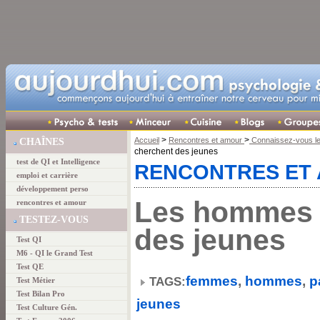
>
>
Accueil
Rencontres et amour
Connaissez-vous les
CHAÎNES
cherchent des jeunes
test de QI et Intelligence
RENCONTRES ET
emploi et carrière
développement perso
Les hommes 
rencontres et amour
TESTEZ-VOUS
des jeunes
Test QI
M6 - QI le Grand Test
Test QE
femmes
,
hommes
,
p
TAGS:
Test Métier
Test Bilan Pro
jeunes
Test Culture Gén.