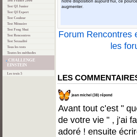
Test France 2006
notre disposition aujourd'hui, ce pourc
Test QI Junior
augmenter.
Test QI Expert
Test Couleur
Test Mémoire
Test Feng Shui
Forum Rencontres 
Test Rencontres
Test Sexualité
les fo
Tous les tests
Toutes les méthodes
CHALLENGE
EINSTEIN
Les trois 5
LES COMMENTAIRE
jean michel (38) répond
Avant tout c'est " q
de votre vie " , j'ai fai
adoré ! ensuite écri