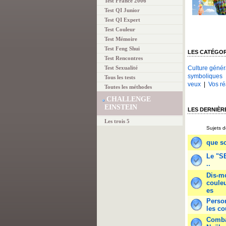
Test France 2006
Test QI Junior
Test QI Expert
Test Couleur
Test Mémoire
Test Feng Shui
LES CATÉGO
Test Rencontres
Test Sexualité
Culture généra
symboliques
Tous les tests
veux
|
Vos ré
Toutes les méthodes
CHALLENGE
EINSTEIN
LES DERNIÈR
Les trois 5
Sujets d
que s
Le "S
..
Dis-mo
couleu
es
Person
les co
Combat