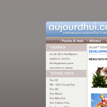
>
Accueil
Déve
CHAÎNES
DÉVELOPPE
test de QI et Intelligence
emploi et carrière
RÉSULTATS 
développement perso
rencontres et amour
TESTEZ-VOUS
Test QI
M6 - QI le Grand Test
Test QE
Test Métier
Test Bilan Pro
Test Culture Gén.