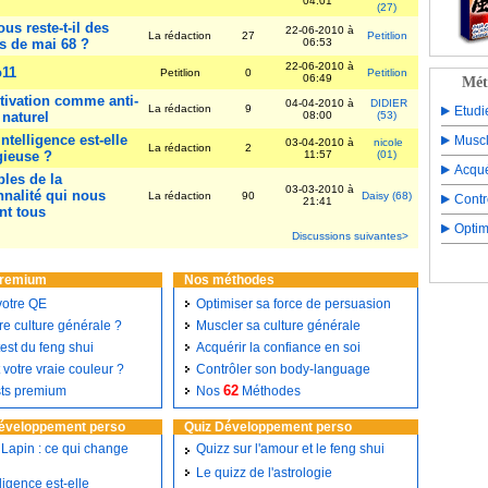
04:01
(27)
us reste-t-il des
22-06-2010 à
La rédaction
27
Petitlion
s de mai 68 ?
06:53
22-06-2010 à
o11
Petitlion
0
Petitlion
06:49
Mét
tivation comme anti-
04-04-2010 à
DIDIER
La rédaction
9
Etudi
 naturel
08:00
(53)
intelligence est-elle
Muscl
03-04-2010 à
nicole
La rédaction
2
gieuse ?
11:57
(01)
Acqué
bles de la
03-03-2010 à
nalité qui nous
La rédaction
90
Daisy (68)
Contr
21:41
nt tous
Optim
Discussions suivantes>
premium
Nos méthodes
votre QE
Optimiser sa force de persuasion
re culture générale ?
Muscler sa culture générale
est du feng shui
Acquérir la confiance en soi
 votre vraie couleur ?
Contrôler son body-language
62
sts premium
Nos
Méthodes
éveloppement perso
Quiz Développement perso
Lapin : ce qui change
Quizz sur l'amour et le feng shui
Le quizz de l'astrologie
lligence est-elle