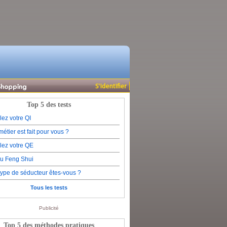
Top 5 des tests
lez votre QI
étier est fait pour vous ?
lez votre QE
du Feng Shui
type de séducteur êtes-vous ?
Tous les tests
Publicité
Top 5 des méthodes pratiques