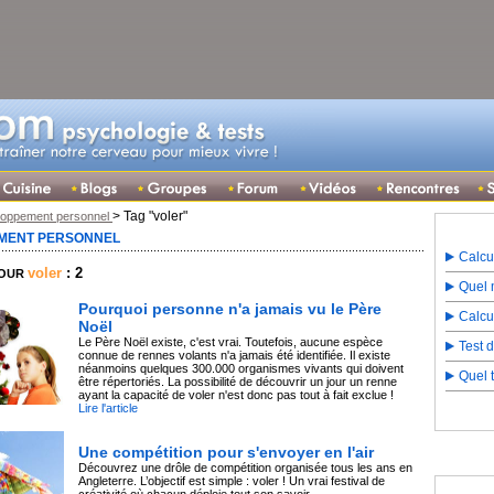
> Tag "voler"
loppement personnel
MENT PERSONNEL
Calcu
voler
: 2
POUR
Quel m
Pourquoi personne n'a jamais vu le Père
Calcu
Noël
Le Père Noël existe, c'est vrai. Toutefois, aucune espèce
Test 
connue de rennes volants n'a jamais été identifiée. Il existe
néanmoins quelques 300.000 organismes vivants qui doivent
Quel 
être répertoriés. La possibilité de découvrir un jour un renne
ayant la capacité de voler n'est donc pas tout à fait exclue !
Lire l'article
Une compétition pour s'envoyer en l'air
Découvrez une drôle de compétition organisée tous les ans en
Angleterre. L’objectif est simple : voler ! Un vrai festival de