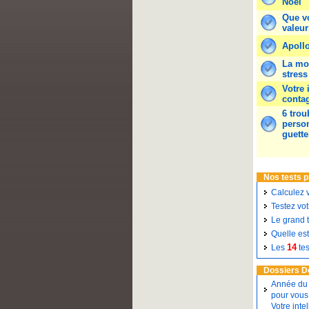
Noël
Que vo
valeur
Apoll
La mo
stress
Votre 
conta
6 trou
person
guette
Nos tests 
Calculez 
Testez vot
Le grand t
Quelle est
14
Les
te
Dossiers D
Année du 
pour vous
Votre inte