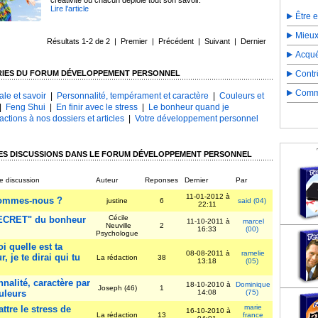
créativité où chacun déploie tout son savoir.
Lire l'article
Être 
Mieux
Résultats 1-2 de 2 | Premier | Précédent | Suivant | Dernier
Acqué
RIES DU FORUM DÉVELOPPEMENT PERSONNEL
Contr
Comme
le et savoir
|
Personnalité, tempérament et caractère
|
Couleurs et
|
Feng Shui
|
En finir avec le stress
|
Le bonheur quand je
actions à nos dossiers et articles
|
Votre développement personnel
ES DISCUSSIONS DANS LE FORUM DÉVELOPPEMENT PERSONNEL
e discussion
Auteur
Reponses
Dernier
Par
11-01-2012 à
ommes-nous ?
justine
6
said (04)
22:11
Cécile
ECRET" du bonheur
11-10-2011 à
marcel
Neuville
2
16:33
(00)
Psychologue
i quelle est ta
08-08-2011 à
ramelie
r, je te dirai qui tu
La rédaction
38
13:18
(05)
nalité, caractère par
18-10-2010 à
Dominique
Joseph (46)
1
uleurs
14:08
(75)
marie
tre le stress de
16-10-2010 à
La rédaction
13
france