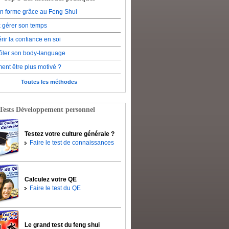
en forme grâce au Feng Shui
 gérer son temps
rir la confiance en soi
ôler son body-language
nt être plus motivé ?
Toutes les méthodes
Tests Développement personnel
Testez votre culture générale ?
Faire le test de connaissances
Calculez votre QE
Faire le test du QE
Le grand test du feng shui