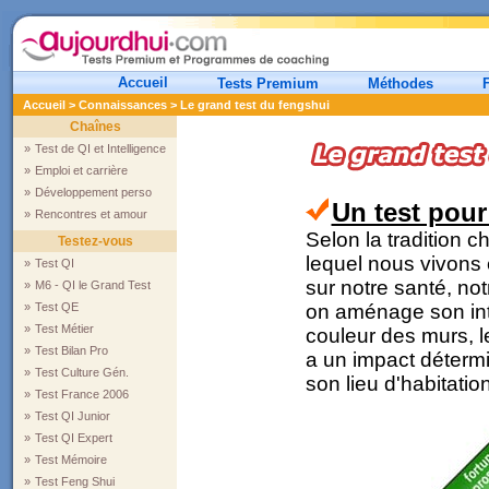
Accueil
Tests Premium
Méthodes
Accueil
>
Connaissances
> Le grand test du fengshui
Chaînes
»
Test de QI et Intelligence
»
Emploi et carrière
»
Développement perso
Un test pour
»
Rencontres et amour
Selon la tradition 
Testez-vous
lequel nous vivons e
»
Test QI
sur notre santé, not
»
M6 - QI le Grand Test
»
Test QE
on aménage son inté
»
Test Métier
couleur des murs, l
»
Test Bilan Pro
a un impact détermin
»
Test Culture Gén.
son lieu d'habitation
»
Test France 2006
»
Test QI Junior
»
Test QI Expert
»
Test Mémoire
»
Test Feng Shui