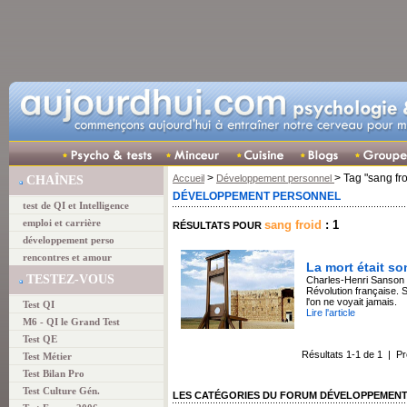
>
> Tag "sang fro
Accueil
Développement personnel
CHAÎNES
DÉVELOPPEMENT PERSONNEL
test de QI et Intelligence
emploi et carrière
sang froid
: 1
RÉSULTATS POUR
développement perso
rencontres et amour
La mort était so
TESTEZ-VOUS
Charles-Henri Sanson fu
Révolution française. S
l'on ne voyait jamais.
Test QI
Lire l'article
M6 - QI le Grand Test
Test QE
Résultats 1-1 de 1 | P
Test Métier
Test Bilan Pro
Test Culture Gén.
LES CATÉGORIES DU FORUM DÉVELOPPEMEN