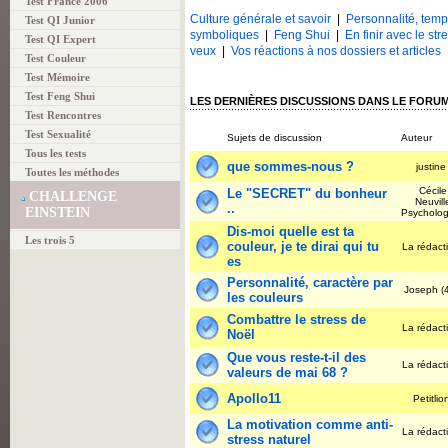
Test France 2006
Culture générale et savoir
|
Personnalité, temp
Test QI Junior
symboliques
|
Feng Shui
|
En finir avec le str
Test QI Expert
veux
|
Vos réactions à nos dossiers et articles
Test Couleur
Test Mémoire
Test Feng Shui
LES DERNIÈRES DISCUSSIONS DANS LE FOR
Test Rencontres
Test Sexualité
Sujets de discussion
Auteur
Tous les tests
que sommes-nous ?
justin
Toutes les méthodes
Cécile
Le "SECRET" du bonheur
CHALLENGE
Neuvill
..
EINSTEIN
Psycholo
Dis-moi quelle est ta
Les trois 5
couleur, je te dirai qui tu
La rédact
es
Personnalité, caractère par
Joseph (
les couleurs
Combattre le stress de
La rédact
Noël
Que vous reste-t-il des
La rédact
valeurs de mai 68 ?
Apollo11
Petitli
La motivation comme anti-
La rédact
stress naturel