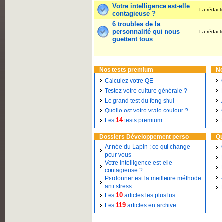
Votre intelligence est-elle
La rédact
contagieuse ?
6 troubles de la
personnalité qui nous
La rédact
guettent tous
Nos tests premium
N
Calculez votre QE
Testez votre culture générale ?
Le grand test du feng shui
Quelle est votre vraie couleur ?
14
Les
tests premium
Dossiers Développement perso
Qu
Année du Lapin : ce qui change
pour vous
Votre intelligence est-elle
contagieuse ?
Pardonner est la meilleure méthode
anti stress
10
Les
articles les plus lus
119
Les
articles en archive