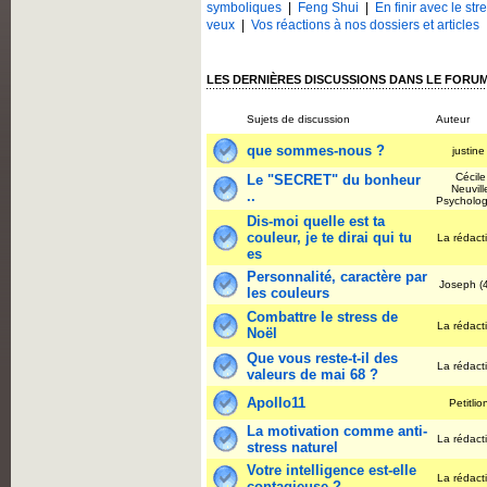
symboliques
|
Feng Shui
|
En finir avec le str
veux
|
Vos réactions à nos dossiers et articles
LES DERNIÈRES DISCUSSIONS DANS LE FOR
Sujets de discussion
Auteur
que sommes-nous ?
justin
Cécile
Le "SECRET" du bonheur
Neuvill
..
Psycholo
Dis-moi quelle est ta
couleur, je te dirai qui tu
La rédact
es
Personnalité, caractère par
Joseph (
les couleurs
Combattre le stress de
La rédact
Noël
Que vous reste-t-il des
La rédact
valeurs de mai 68 ?
Apollo11
Petitli
La motivation comme anti-
La rédact
stress naturel
Votre intelligence est-elle
La rédact
contagieuse ?