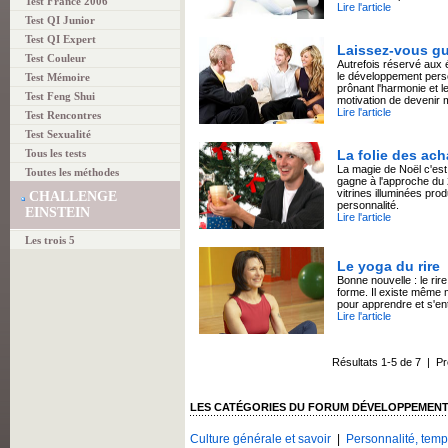
Test France 2006
Lire l'article
Test QI Junior
Test QI Expert
Laissez-vous gu
Test Couleur
Autrefois réservé aux é
le développement pers
Test Mémoire
prônant l'harmonie et l
Test Feng Shui
motivation de devenir m
Lire l'article
Test Rencontres
Test Sexualité
Tous les tests
La folie des ach
La magie de Noël c'est
Toutes les méthodes
gagne à l'approche du 
vitrines illuminées prod
CHALLENGE
personnalité.
EINSTEIN
Lire l'article
Les trois 5
Le yoga du rire
Bonne nouvelle : le rir
forme. Il existe même 
pour apprendre et s'ent
Lire l'article
Résultats 1-5 de 7 | 
LES CATÉGORIES DU FORUM DÉVELOPPEMEN
Culture générale et savoir
|
Personnalité, temp