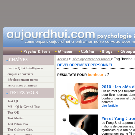
>
> Tag "bonheu
Accueil
Développement personnel
CHAÎNES
DÉVELOPPEMENT PERSONNEL
test de QI et Intelligence
emploi et carrière
bonheur
: 7
RÉSULTATS POUR
développement perso
rencontres et amour
2010 : les clés
On ne met pas toujour
TESTEZ-VOUS
pour être heureux dans 
bonheur personnel : des
Test QI
souvent.
Lire l'article
M6 - QI le Grand Test
Test QE
Yin et Yang : tr
Test Métier
Le Feng Shui apporte b
Test Bilan Pro
millions de personnes. C
Test Culture Gén.
symboles que l'on ne c
commencer par le Yin e