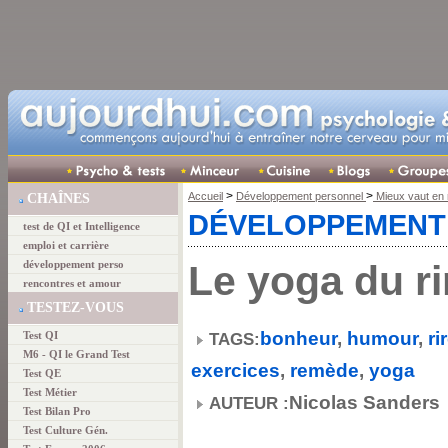
>
>
Accueil
Développement personnel
Mieux vaut en r
CHAÎNES
DÉVELOPPEMENT
test de QI et Intelligence
emploi et carrière
Le yoga du ri
développement perso
rencontres et amour
TESTEZ-VOUS
bonheur
,
humour
,
ri
Test QI
TAGS:
M6 - QI le Grand Test
exercices
,
remède
,
yoga
Test QE
Test Métier
Nicolas Sanders
AUTEUR :
Test Bilan Pro
Test Culture Gén.