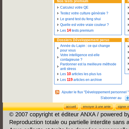
Nos tests premium
Calculez votre QE
Testez votre culture générale ?
Le grand test du feng shui
Quelle est votre vraie couleur ?
14
Les
tests premium
Dossiers Développement perso
Année du Lapin : ce qui change
pour vous
Votre intelligence est-elle
contagieuse ?
Pardonner est la meilleure méthode
anti stress
10
Les
articles les plus lus
119
Les
articles en archive
Ajouter le flux "Développement personnel "
accueil
envoyer à une amie
signer n
© 2007 copyright et éditeur ANXA / powered 
Reproduction totale ou partielle interdite sans 