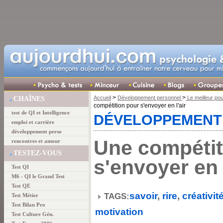
>
>
Accueil
Développement personnel
Le meilleur po
CHAÎNES
compétition pour s'envoyer en l'air
test de QI et Intelligence
DÉVELOPPEMENT
emploi et carrière
développement perso
Une compétit
rencontres et amour
TESTEZ-VOUS
s'envoyer en l
Test QI
M6 - QI le Grand Test
Test QE
savoir
,
rire
,
créativit
TAGS:
Test Métier
Test Bilan Pro
motivation
Test Culture Gén.