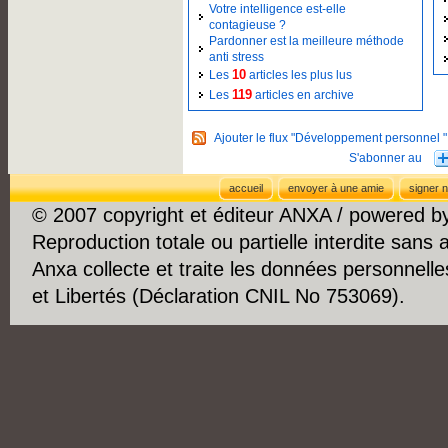
Votre intelligence est-elle
contagieuse ?
Pardonner est la meilleure méthode
anti stress
10
Les
articles les plus lus
119
Les
articles en archive
Ajouter le flux "Développement personnel "
accueil
envoyer à une amie
signer n
© 2007 copyright et éditeur ANXA / powered 
Reproduction totale ou partielle interdite sans 
Anxa collecte et traite les données personnelle
et Libertés (Déclaration CNIL No 753069).