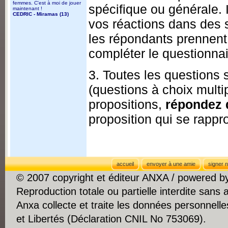
femmes. C'est à moi de jouer
spécifique ou générale. 
maintenant !
CEDRIC - Miramas (13)
vos réactions dans des si
les répondants prennent
compléter le questionnai
3. Toutes les questions
(questions à choix multip
propositions,
répondez d
proposition qui se rappr
accueil
envoyer à une amie
signer n
© 2007 copyright et éditeur ANXA / powered 
Reproduction totale ou partielle interdite sans 
Anxa collecte et traite les données personnelle
et Libertés (Déclaration CNIL No 753069).