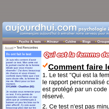
> Test Rencontres
Accueil
Ils ont fait le test
Je suis très content d'avoir
passé ce test. Mon amie est
Comment faire le
le portrait craché de la femme
idéale que vous m'avez
réservée ! J'ai donc beaucoup
1. Le test "Qui est la f
de chance et vous m'avez
conforté dans l'idée que c'est
sans doute elle, la femme de
le rapport personnalisé 
ma vie. Merci pour ce bon
moment.
SYLVAIN - Chatillon (92)
est protégé par un code d
Je voulais vous remercier pour
réservé.
ce test. Il m'a permis de
reprendre confiance en moi
alors que je commençais à
baisser un peu les bras sur le
2. Ce test n'est pas min
plan affectif. J'y vois aussi
beaucoup plus clair sur les