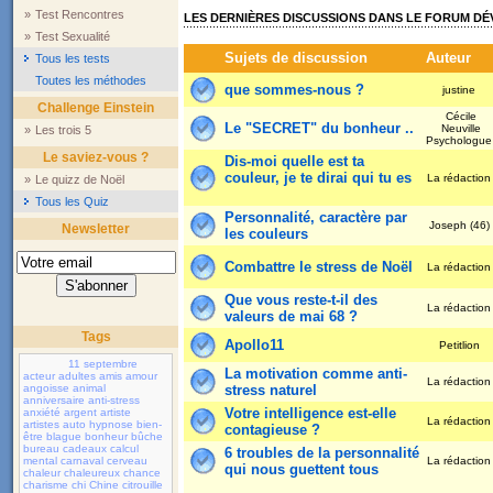
»
Test Rencontres
LES DERNIÈRES DISCUSSIONS DANS LE FORUM D
»
Test Sexualité
Sujets de discussion
Auteur
Tous les tests
Toutes les méthodes
que sommes-nous ?
justine
Challenge Einstein
Cécile
Le "SECRET" du bonheur ..
Neuville
»
Les trois 5
Psychologu
Le saviez-vous ?
Dis-moi quelle est ta
couleur, je te dirai qui tu es
La rédactio
»
Le quizz de Noël
Tous les Quiz
Personnalité, caractère par
Joseph (46)
Newsletter
les couleurs
Combattre le stress de Noël
La rédactio
Que vous reste-t-il des
La rédactio
valeurs de mai 68 ?
Tags
Apollo11
Petitlion
11 septembre
La motivation comme anti-
acteur
adultes
amis
amour
La rédactio
angoisse
animal
stress naturel
anniversaire
anti-stress
Votre intelligence est-elle
anxiété
argent
artiste
La rédactio
artistes
auto hypnose
bien-
contagieuse ?
être
blague
bonheur
bûche
bureau
cadeaux
calcul
6 troubles de la personnalité
mental
carnaval
cerveau
La rédactio
qui nous guettent tous
chaleur
chaleureux
chance
charisme
chi
Chine
citrouille