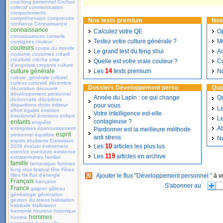
coaching personnel
Cochon
collectif
communication
comportements
compréhension
comprendre
Nos tests premium
Nos
confiance
Connaissance
connaissance
Calculez votre QE
Op
connaissances
conseils
Testez votre culture générale ?
Mu
consignes
couleur
couleurs
coupe du monde
Le grand test du feng shui
Ac
coutume
coutumes
créatif
créativité
crèche
crise
Quelle est votre vraie couleur ?
Co
d'angoisse
croyants
culture
14
culture générale
Les
tests premium
N
culture_générale
culturel
curieux
curiosité
décembre
Dossiers Développement perso
Qui
décoration
découvrir
développement personnel
Année du Lapin : ce qui change
Qu
dictionnaire
disciplines
disparitions
droits
éditeur
pour vous
Le
effort
égalité
émotion
Votre intelligence est-elle
émotionnel
émotions
enfant
L
contagieuse ?
enfants
enquête
At
entreprises
épanouissement
Pardonner est la meilleure méthode
esprit
personnel
équilibre
anti stress
N
esprits
étudiants
Eurovision
10
Les
articles les plus lus
2008
évaluer
événement
exercice
exercices
existence
119
Les
articles en archive
extraterrestres
familial
famille
fantastique
femmes
feng shui
festival
fête
Fêtes
filles
fils
flux d'énergie
Ajouter le flux "Développement personnel "
à v
Français
française
France
gagner
gâteau
généalogie
génération
gestion du stress
habitation
habitude
Halloween
harmonie
heureux
historique
hommes
homme