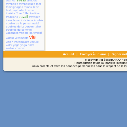
stress
Star Ac'
symbole
symboles
symboliques
tact
témoignages
temps
Terre
test psychotechnique
théâtre
Tour Eiffel
tradition
travail
traditions
travailler
tremblement de terre
trouble
trouble de la personnalité
troubles de la personnalité
troubles du sommeil
vacances
vaincre sa timidité
vie
valeur
vêtements
vision
vocabulaire
voiture
voler
yoga
yoga nidra
zodiac chinois
Accueil
|
Envoyer à un ami
|
Signer not
© copyright et éditeur ANXA / 
Reproduction totale ou partielle interdit
Anxa collecte et traite les données personnelles dans le respect de la l