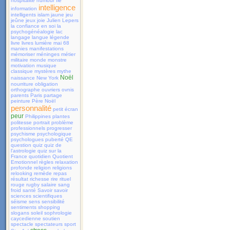
hospitalité
humour
île
intelligence
information
intelligents
islam
jaune
jeu
jeûne
jeux
joie
Julien Lepers
la confiance en soi
la
psychogénéalogie
lac
langage
langue
légende
livre
livres
lumière
mai 68
manies
manifestations
mémoriser
méninges
métier
militaire
monde
monstre
motivation
musique
classique
mystères
mythe
Noël
naissance
New York
nourriture
obligation
orthographe
ouvriers
ovnis
parents
Paris
partage
peinture
Père Noël
personnalité
petit écran
peur
Philippines
plantes
politesse
portrait
problème
professionnels
progresser
psychisme
psychologique
psychologues
puberté
QE
question
quiz
quiz de
l'astrologie
quiz sur la
France
quotidien
Quotient
Emotionnel
règles
relaxation
profonde
religion
religions
relooking
remède
repas
résultat
richesse
rire
rituel
rouge
rugby
salaire
sang
froid
santé
Savoir
savoir
sciences
scientifiques
séisme
sens
sensibilité
sentiments
shopping
slogans
soleil
sophrologie
caycedienne
soutien
spectacle
spectateurs
sport