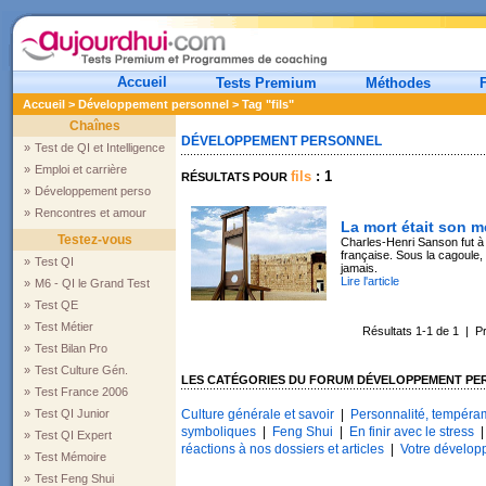
Accueil
Tests Premium
Méthodes
Accueil
>
Développement personnel
> Tag "fils"
Chaînes
DÉVELOPPEMENT PERSONNEL
»
Test de QI et Intelligence
»
Emploi et carrière
fils
: 1
RÉSULTATS POUR
»
Développement perso
»
Rencontres et amour
La mort était son m
Testez-vous
Charles-Henri Sanson fut à P
française. Sous la cagoule, i
»
Test QI
jamais.
Lire l'article
»
M6 - QI le Grand Test
»
Test QE
»
Test Métier
Résultats 1-1 de 1 | 
»
Test Bilan Pro
»
Test Culture Gén.
LES CATÉGORIES DU FORUM DÉVELOPPEMENT PE
»
Test France 2006
»
Test QI Junior
Culture générale et savoir
|
Personnalité, tempéram
symboliques
|
Feng Shui
|
En finir avec le stress
»
Test QI Expert
réactions à nos dossiers et articles
|
Votre dévelop
»
Test Mémoire
»
Test Feng Shui