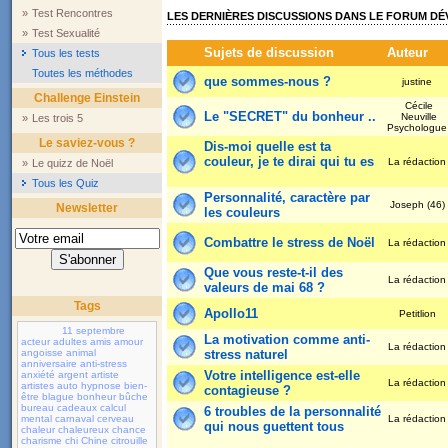
»
Test Rencontres
LES DERNIÈRES DISCUSSIONS DANS LE FORUM D
»
Test Sexualité
Sujets de discussion
Auteur
Tous les tests
Toutes les méthodes
que sommes-nous ?
justine
Challenge Einstein
Cécile
Le "SECRET" du bonheur ..
Neuville
»
Les trois 5
Psychologu
Le saviez-vous ?
Dis-moi quelle est ta
couleur, je te dirai qui tu es
La rédactio
»
Le quizz de Noël
Tous les Quiz
Personnalité, caractère par
Joseph (46)
Newsletter
les couleurs
Combattre le stress de Noël
La rédactio
Que vous reste-t-il des
La rédactio
valeurs de mai 68 ?
Tags
Apollo11
Petitlion
11 septembre
La motivation comme anti-
acteur
adultes
amis
amour
La rédactio
angoisse
animal
stress naturel
anniversaire
anti-stress
Votre intelligence est-elle
anxiété
argent
artiste
La rédactio
artistes
auto hypnose
bien-
contagieuse ?
être
blague
bonheur
bûche
bureau
cadeaux
calcul
6 troubles de la personnalité
mental
carnaval
cerveau
La rédactio
qui nous guettent tous
chaleur
chaleureux
chance
charisme
chi
Chine
citrouille