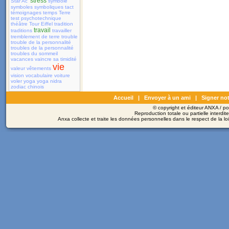
stress
Star Ac'
symbole
symboles
symboliques
tact
témoignages
temps
Terre
test psychotechnique
théâtre
Tour Eiffel
tradition
travail
traditions
travailler
tremblement de terre
trouble
trouble de la personnalité
troubles de la personnalité
troubles du sommeil
vacances
vaincre sa timidité
vie
valeur
vêtements
vision
vocabulaire
voiture
voler
yoga
yoga nidra
zodiac chinois
Accueil
|
Envoyer à un ami
|
Signer not
© copyright et éditeur ANXA / 
Reproduction totale ou partielle interdit
Anxa collecte et traite les données personnelles dans le respect de la l