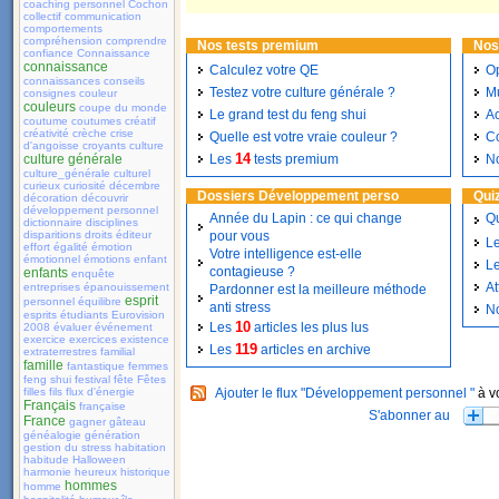
coaching personnel
Cochon
collectif
communication
comportements
compréhension
comprendre
Nos tests premium
Nos
confiance
Connaissance
connaissance
Calculez votre QE
Op
connaissances
conseils
Testez votre culture générale ?
Mu
consignes
couleur
couleurs
coupe du monde
Le grand test du feng shui
Ac
coutume
coutumes
créatif
créativité
crèche
crise
Quelle est votre vraie couleur ?
Co
d'angoisse
croyants
culture
14
culture générale
Les
tests premium
N
culture_générale
culturel
curieux
curiosité
décembre
Dossiers Développement perso
Qui
décoration
découvrir
développement personnel
Année du Lapin : ce qui change
Qu
dictionnaire
disciplines
disparitions
droits
éditeur
pour vous
Le
effort
égalité
émotion
Votre intelligence est-elle
émotionnel
émotions
enfant
L
contagieuse ?
enfants
enquête
At
entreprises
épanouissement
Pardonner est la meilleure méthode
esprit
personnel
équilibre
anti stress
N
esprits
étudiants
Eurovision
10
Les
articles les plus lus
2008
évaluer
événement
exercice
exercices
existence
119
Les
articles en archive
extraterrestres
familial
famille
fantastique
femmes
feng shui
festival
fête
Fêtes
filles
fils
flux d'énergie
Ajouter le flux "Développement personnel "
à v
Français
française
France
gagner
gâteau
généalogie
génération
gestion du stress
habitation
habitude
Halloween
harmonie
heureux
historique
hommes
homme