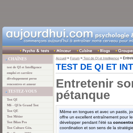
>
>
> Entret
Accueil
Forum
Test de QI et Intelligence
CHAÎNES
TEST DE QI ET I
test de QI et Intelligence
emploi et carrière
Entretenir so
développement perso
rencontres et amour
pétanque
TESTEZ-VOUS
Test QI
M6 - QI le Grand Test
Test QE
Même en tongues et avec un pastis, jo
Test Métier
offre un excellent entraînement pour l
Test Bilan Pro
développer pendant l'été sa
concentra
coordination et son sens de la stratégi
Test Culture Gén.