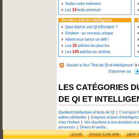
Testez votre mémoire
14
Les
tests premium
Derniers articles intelligence
Quel était le vrai QI d'Einstein ?
Einstein : un cerveau unique
Albert vous lance un défi !
10
Les
articles les plus lus
145
Les
articles en archive
Ajouter le flux "Test de QI et Intelligence"
à 
LES CATÉGORIES D
DE QI ET INTELLIG
Quotient intellectuel et tests de QI
|
C'est quoi l
autres célébrités
|
Enigmes et jeux d'intelligen
chez l'enfant
|
Vos réactions à nos dossiers et a
annonces
|
Divers et variés...
accueil
envoyer à une amie
signer n