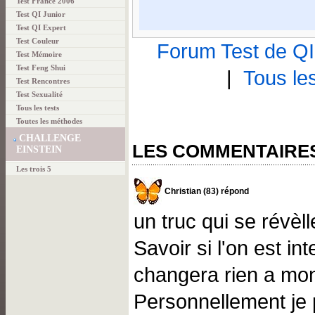
Test France 2006
Test QI Junior
Test QI Expert
Test Couleur
Forum Test de QI 
Test Mémoire
Test Feng Shui
|
Tous le
Test Rencontres
Test Sexualité
Tous les tests
Toutes les méthodes
CHALLENGE
LES COMMENTAIRE
EINSTEIN
Les trois 5
Christian (83) répond
un truc qui se révèll
Savoir si l'on est in
changera rien a mo
Personnellement je