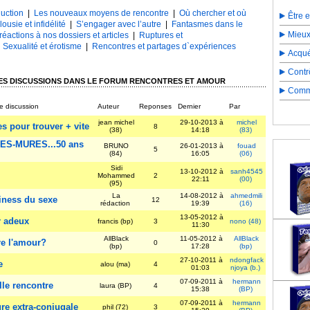
uction
|
Les nouveaux moyens de rencontre
|
Où chercher et où
Être 
lousie et infidélité
|
S’engager avec l’autre
|
Fantasmes dans le
Mieux
réactions à nos dossiers et articles
|
Ruptures et
|
Sexualité et érotisme
|
Rencontres et partages d`expériences
Acqué
Contr
ES DISCUSSIONS DANS LE FORUM RENCONTRES ET AMOUR
Comme
e discussion
Auteur
Reponses
Dernier
Par
jean michel
29-10-2013 à
michel
s pour trouver + vite
8
(38)
14:18
(83)
S-MURES...50 ans
BRUNO
26-01-2013 à
fouad
5
(84)
16:05
(06)
Sidi
13-10-2012 à
sanh4545
Mohammed
2
22:11
(00)
(95)
La
14-08-2012 à
ahmedmili
iness du sexe
12
rédaction
19:39
(16)
13-05-2012 à
 adeux
francis (bp)
3
nono (48)
11:30
AllBlack
11-05-2012 à
AllBlack
re l'amour?
0
(bp)
17:28
(bp)
27-10-2011 à
ndongfack
e
alou (ma)
4
01:03
njoya (b.)
07-09-2011 à
hermann
le rencontre
laura (BP)
4
15:38
(BP)
07-09-2011 à
hermann
re extra-conjugale
phil (72)
3