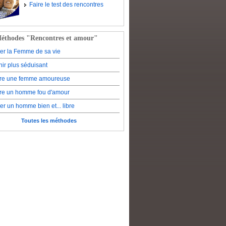
Faire le test des rencontres
éthodes "Rencontres et amour"
er la Femme de sa vie
ir plus séduisant
re une femme amoureuse
re un homme fou d'amour
er un homme bien et... libre
Toutes les méthodes