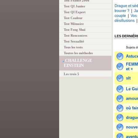
Test France 2006
Drague et séd
Test QI Junior
trouver ?
|
Ja
Test QI Expert
couple
|
Vos 
Test Couleur
désillusions
Test Mémoire
Test Feng Shui
Test Rencontres
LES DERNIÈR
Test Sexualité
Tous les tests
Sujets d
Toutes les méthodes
Astuce
CHALLENGE
FEMME
EINSTEIN
et +
Les trois 5
slt
Le Gu
amour
où fai
dragu
nouvel
aventu