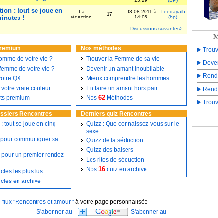
15:29
(BP)
ion : tout se joue en
La
03-08-2011 à
freedayath
17
minutes !
rédaction
14:05
(bp)
Discussions suivantes>
M
premium
Nos méthodes
Trouv
homme de votre vie ?
Trouver la Femme de sa vie
Deven
 femme de votre vie ?
Devenir un amant inoubliable
Rend
votre QX
Mieux comprendre les hommes
 votre vraie couleur
En faire un amant hors pair
Rend
62
sts premium
Nos
Méthodes
Trouv
ossiers Rencontres
Derniers quiz Rencontres
: tout se joue en cinq
Quizz : Que connaissez-vous sur le
sexe
 pour communiquer sa
Quizz de la séduction
Quizz des baisers
s pour un premier rendez-
Les rites de séduction
16
Nos
quiz en archive
icles les plus lus
icles en archive
e flux "Rencontres et amour "
à votre page personnalisée