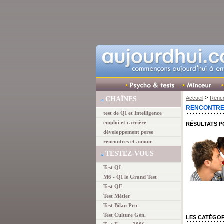
>
Accueil
Renco
CHAÎNES
RENCONTRE
test de QI et Intelligence
emploi et carrière
RÉSULTATS 
développement perso
rencontres et amour
TESTEZ-VOUS
Test QI
M6 - QI le Grand Test
Test QE
Test Métier
Test Bilan Pro
Test Culture Gén.
LES CATÉGO