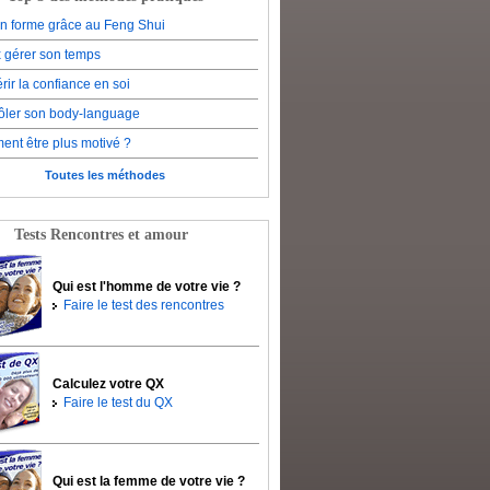
en forme grâce au Feng Shui
 gérer son temps
rir la confiance en soi
ôler son body-language
nt être plus motivé ?
Toutes les méthodes
Tests Rencontres et amour
Qui est l'homme de votre vie ?
Faire le test des rencontres
Calculez votre QX
Faire le test du QX
Qui est la femme de votre vie ?