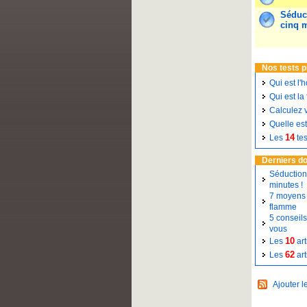
Séduct
cinq 
Nos tests 
Qui est l'
Qui est la
Calculez 
Quelle est
14
Les
te
Derniers d
Séduction 
minutes !
7 moyens
flamme
5 conseil
vous
10
Les
art
62
Les
art
Ajouter l