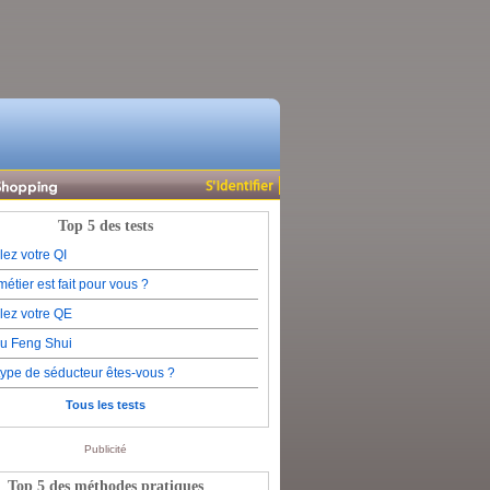
Top 5 des tests
lez votre QI
étier est fait pour vous ?
lez votre QE
du Feng Shui
type de séducteur êtes-vous ?
Tous les tests
Publicité
Top 5 des méthodes pratiques