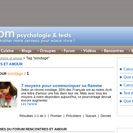
> Tag "sondage"
ntres et amour
S ET AMOUR
Calcu
sondage
: 1
POUR
Quel m
7 moyens pour communiquer sa flamme
Calcu
Selon un récent sondage, 65% des Français ont au moins écrit
Test 
une lettre d'amour une fois dans leur vie. Mais avec tous les
moyens à notre disposition aujourd'hui, ce pourcentage devrait
encore augmenter.
Quel 
Lire l'article
Résultats 1-1 de 1 | Premier | Précédent | Suivant | Dernier
RIES DU FORUM RENCONTRES ET AMOUR