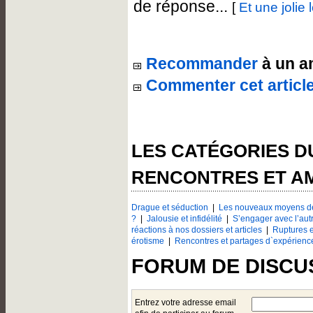
de réponse...
[
Et une jolie 
Recommander
à un a
Commenter cet articl
LES CATÉGORIES 
RENCONTRES ET A
Drague et séduction
|
Les nouveaux moyens de
?
|
Jalousie et infidélité
|
S’engager avec l’aut
réactions à nos dossiers et articles
|
Ruptures e
érotisme
|
Rencontres et partages d`expérienc
FORUM DE DISCU
Entrez votre adresse email