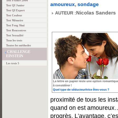
Test France 2006
amoureux
,
sondage
Test QI Junior
Test QI Expert
Nicolas Sanders
AUTEUR :
Test Couleur
Test Mémoire
Test Feng Shui
Test Rencontres
Test Sexualité
Tous les tests
Toutes les méthodes
CHALLENGE
EINSTEIN
Les trois 5
La lettre en papier reste une option romantiqu
à considérer !
Quel type de séducteur/trice êtes-vous ?
proximité de tous les ins
quand on est amoureux… 
progrès. L’avantage, c’e