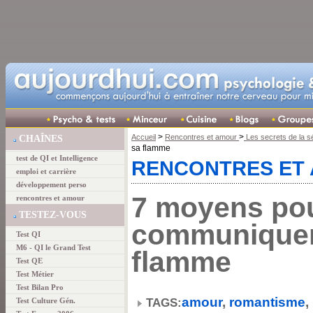
>
>
Accueil
Rencontres et amour
Les secrets de la s
CHAÎNES
sa flamme
test de QI et Intelligence
RENCONTRES ET
emploi et carrière
développement perso
7 moyens po
rencontres et amour
TESTEZ-VOUS
communiquer
Test QI
M6 - QI le Grand Test
flamme
Test QE
Test Métier
Test Bilan Pro
amour
,
romantisme
,
TAGS:
Test Culture Gén.