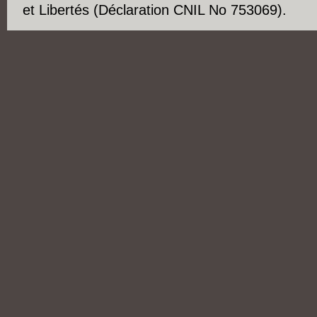
et Libertés (Déclaration CNIL No 753069).