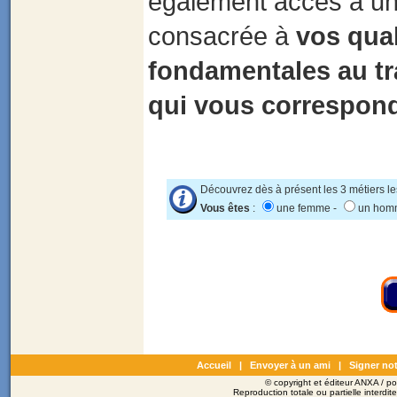
également accès à un
consacrée à
vos qual
fondamentales au tr
qui vous correspond
Découvrez dès à présent les 3 métiers le
Vous êtes
:
une femme -
un ho
Accueil
|
Envoyer à un ami
|
Signer not
© copyright et éditeur ANXA / 
Reproduction totale ou partielle interdit