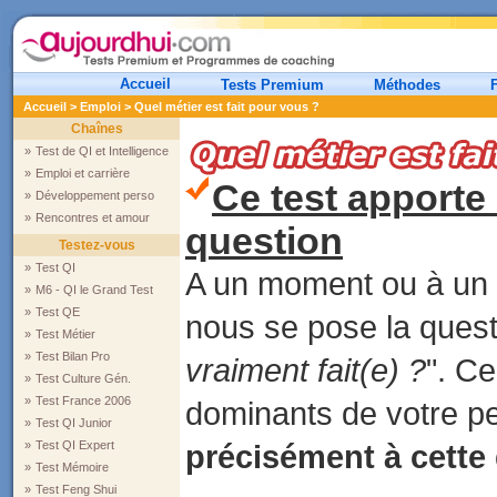
Accueil
Tests Premium
Méthodes
Accueil
>
Emploi
> Quel métier est fait pour vous ?
Chaînes
»
Test de QI et Intelligence
»
Emploi et carrière
Ce test apporte
»
Développement perso
»
Rencontres et amour
question
Testez-vous
»
Test QI
A un moment ou à un 
»
M6 - QI le Grand Test
»
Test QE
nous se pose la questi
»
Test Métier
»
Test Bilan Pro
vraiment fait(e) ?
". Ce
»
Test Culture Gén.
»
Test France 2006
dominants de votre pe
»
Test QI Junior
»
Test QI Expert
précisément à cette
»
Test Mémoire
»
Test Feng Shui