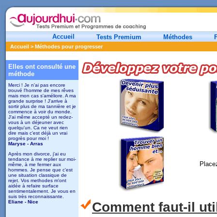
Accueil
Tests Premium
Méthodes
Accueil
> Méthodes pour progresser
Elles ont consulté une
méthode
Merci ! Je n'ai pas encore
trouvé l'homme de mes rêves
mais mon cas s'améliore. A ma
grande surprise ! J'arrive à
sortir plus de ma tannière et je
commence à voir du monde.
J'ai même accepté un redez-
vous à un déjeuner avec
quelqu'un. Ca ne veut rien
dire mais c'est déjà un vrai
progrès pour moi !
Maryse - Arras
Après mon divorce, j'ai eu
tendance à me replier sur moi-
Place
même, à me fermer aux
hommes. Je pense que c'est
une situation classique de
rejet. Vos methodes m'ont
aidée à refaire surface
sentimentalement. Je vous en
suis très reconnaissante.
Eliane - Nice
Comment faut-il ut