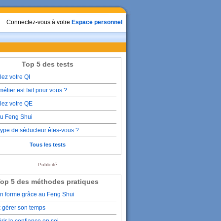
Connectez-vous à votre
Espace personnel
Top 5 des tests
lez votre QI
étier est fait pour vous ?
lez votre QE
du Feng Shui
type de séducteur êtes-vous ?
Tous les tests
Publicité
op 5 des méthodes pratiques
en forme grâce au Feng Shui
 gérer son temps