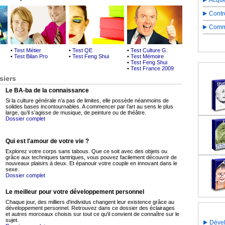
Acqué
Contr
Comme
•
Test Métier
•
Test QE
•
Test Culture G.
•
Test Bilan Pro
•
Test Feng Shui
•
Test Mémoire
•
Test Feng Shui
•
Test France 2009
siers
Le BA-ba de la connaissance
Si la culture générale n’a pas de limites, elle possède néanmoins de
solides bases incontournables. A commencer par l’art au sens le plus
large, qu’il s’agisse de musique, de peinture ou de théâtre.
Dossier complet
Qui est l'amour de votre vie ?
Explorez votre corps sans tabous. Que ce soit avec des objets ou
grâce aux techniques tantriques, vous pouvez facilement découvrir de
nouveaux plaisirs à deux. Et épanouir votre couple en innovant dans le
sexe.
Dossier complet
Le meilleur pour votre développement personnel
Chaque jour, des milliers d'individus changent leur existence grâce au
développement personnel. Retrouvez dans ce dossier des éclairages
et autres morceaux choisis sur tout ce qu'il convient de connaître sur le
sujet.
Dével