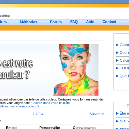
FAQ
Aide
Contact
mium
Méthodes
Forum
Calcu
Quel m
Calcu
Test 
Quel 
vent influencée par telle ou telle couleur. Certaines vous font ressentir du
utres vous angoissent.
Colorez donc votre fin d'été
!
T
lle est votre vraie couleur ?
Être 
1
2
3
4
Suivant >
m
Mieux
Emploi
Personnalité
Connaissance