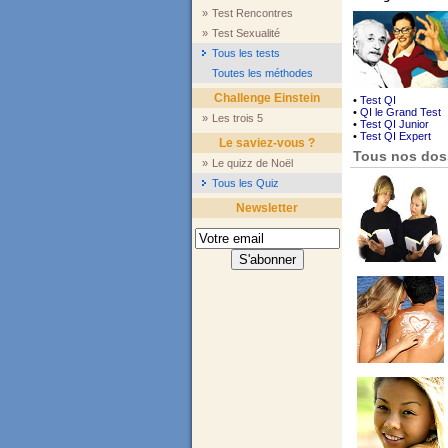
»
Test Rencontres
»
Test Sexualité
Tous les tests
Toutes les méthodes
Challenge Einstein
•
Test QI
•
QI le Grand Test
»
Les trois 5
•
Test QI Junior
•
Test QI Expert
Le saviez-vous ?
Tous nos dos
»
Le quizz de Noël
Tous les Quiz
Newsletter