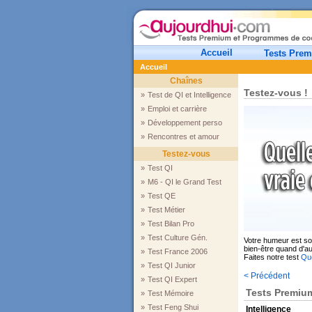
Accueil
Tests Pre
Accueil
Chaînes
Testez-vous !
»
Test de QI et Intelligence
»
Emploi et carrière
»
Développement perso
»
Rencontres et amour
Testez-vous
»
Test QI
»
M6 - QI le Grand Test
»
Test QE
»
Test Métier
»
Test Bilan Pro
»
Test Culture Gén.
Votre humeur est sou
bien-être quand d'a
»
Test France 2006
Faites notre test
Que
»
Test QI Junior
< Précédent
»
Test QI Expert
Tests Premiu
»
Test Mémoire
»
Test Feng Shui
Intelligence