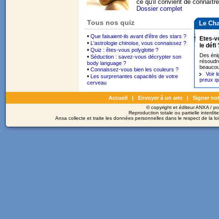
ce qu'il convient de connaître
Dossier complet
Tous nos quiz
Le Cha
•
Que faisaient-ils avant d'être des stars ?
Etes-v
•
L'astrologie chinoise, vous connaissez ?
le défi 
•
Quiz : êtes-vous polyglotte ?
Des éni
•
Séduction : savez-vous décrypter son
résoudr
body language ?
beaucou
•
Connaissez-vous bien les couleurs ?
Voir 
•
Les surprenantes capacités de votre
preux q
cerveau
Accueil
|
Envoyer à un ami
|
Signer not
© copyright et éditeur ANXA / 
Reproduction totale ou partielle interdit
Anxa collecte et traite les données personnelles dans le respect de la l