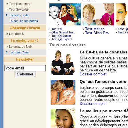
»
Test Rencontres
»
Test Sexualité
Tous les tests
Toutes les méthodes
Challenge Einstein
•
Test QI
•
Test Métier
•
Test Q
•
QI le Grand Test
•
Test F
•
Test Bilan Pro
»
Les trois 5
•
Test QI Junior
•
Test QI Expert
Le saviez-vous ?
Tous nos dossiers
»
Le quizz de Noël
Le BA-ba de la connais
Tous les Quiz
Si la culture générale n’a pas
Newsletter
néanmoins de solides bases
par l’art au sens le plus larg
peinture ou de théâtre.
Dossier complet
Qui est l'amour de votre 
Explorez votre corps sans t
objets ou grâce aux techniqu
facilement découvrir de nouv
épanouir votre couple en inn
Dossier complet
Le meilleur pour votre 
Chaque jour, des milliers d'i
grâce au développement pers
dossier des éclairages et au