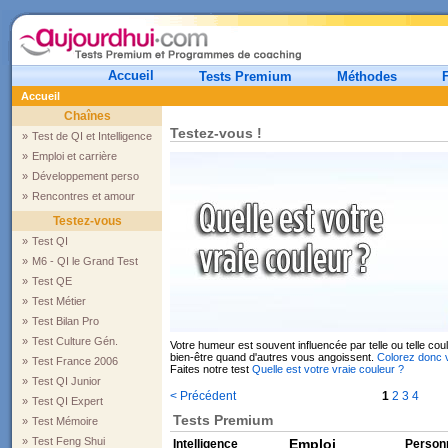
Accueil
Tests Premium
Méthodes
Accueil
Chaînes
Testez-vous !
»
Test de QI et Intelligence
»
Emploi et carrière
»
Développement perso
»
Rencontres et amour
Testez-vous
»
Test QI
»
M6 - QI le Grand Test
»
Test QE
»
Test Métier
»
Test Bilan Pro
»
Test Culture Gén.
Votre humeur est souvent influencée par telle ou telle cou
bien-être quand d'autres vous angoissent.
Colorez donc v
»
Test France 2006
Faites notre test
Quelle est votre vraie couleur ?
»
Test QI Junior
< Précédent
1
2
3
4
»
Test QI Expert
Tests Premium
»
Test Mémoire
»
Test Feng Shui
Intelligence
Emploi
Personn